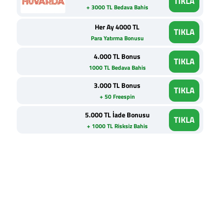
TIKLA
+ 3000 TL Bedava Bahis
Her Ay 4000 TL
TIKLA
Para Yatırma Bonusu
4.000 TL Bonus
TIKLA
1000 TL Bedava Bahis
3.000 TL Bonus
TIKLA
+ 50 Freespin
5.000 TL İade Bonusu
TIKLA
+ 1000 TL Risksiz Bahis