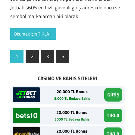
Jetbahis605 en hızlı güvenli giriş adresi de öncü ve
sembol markalardan biri olarak
Okumak için TIKLA
Yazı
Sonraki
1
2
3
»
yazılar
sayfalaması
CASINO VE BAHIS SITELERI
20.000 TL Bonus
GİRİŞ
5.000 TL Bedava Bahis
20.000 TL Bonus
TIKLA
5000 TL Bedava Bahis
20.000 TL Bonus
TIKLA