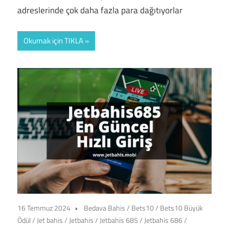
adreslerinde çok daha fazla para dağıtıyorlar
Okumak için TIKLA
16 Temmuz 2024
Bedava Bahis
/
Bets10
/
Bets10 Büyük
Ödül
/
Jet bahis
/
Jetbahis
/
Jetbahis 685
/
Jetbahis 686
/