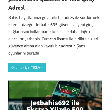
Adresi
Bahis hayatlarınızı güvenilir bir adres ile sürdürmek
isterseniz eğer Jetbahis695 güvenli ve yeni giriş
bağlantısını kullanmanız kesinlikle daha doğru
olacaktır. Jetbahis, Curaçao lisansı ile birlikte sizleri
güvence altına alan kayıtlı bir adrestir. Şans
oyunlarını burada
Okumak için TIKLA