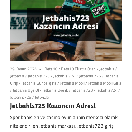
ve
Üyelik
İşlemleri
29 Kasım 2024
Bets10
/
Bets10 Ekstra Oran
/
Jet bahis
/
Jetbahis
/
Jetbahis 723
/
Jetbahis 724
/
Jetbahis 725
/
Jetbahis
Giriş
/
Jetbahis Güncel giriş
/
Jetbahis Mobil
/
Jetbahis Mobil Giriş
/
Jetbahis Üye Ol
/
Jetbahis Üyelik
/
Jetbahis723
/
Jetbahis724
/
Jetbahis725
/
Jettvizle
Jetbahis723 Kazancın Adresi
Spor bahisleri ve casino oyunlarının merkezi olarak
nitelendirilen Jetbahis markası, Jetbahis723 giriş