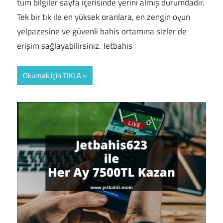
tüm bilgiler sayfa içerisinde yerini almış durumdadır.
Tek bir tık ile en yüksek oranlara, en zengin oyun
yelpazesine ve güvenli bahis ortamına sizler de
erişim sağlayabilirsiniz. Jetbahis
Okumak için TIKLA