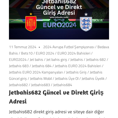
11 Temmuz 2024
2024 Avrupa Futbol Şampiyonası
/
Bedava
Bahis
/
Bets10
/
EURO 2024
/
EURO 2024 Bahisleri
/
EURO2024
/
Jet bahis
/
Jet bahis giriş
/
Jetbahis
/
Jetbahis 682
/
Jetbahis 683
/
Jetbahis 684
/
Jetbahis EURO 2024 Bahisleri
/
Jetbahis EURO 2024 Kampanyaları
/
Jetbahis Giriş
/
Jetbahis
Güncel giriş
/
Jetbahis Mobil
/
Jetbahis Üye Ol
/
Jetbahis Üyelik
/
Jetbahis682
/
Jetbahis683
/
Jetbahis684
Jetbahis682 Güncel ve Direkt Giriş
Adresi
Jetbahis682 direkt giriş adresi ve siteye dair diğer