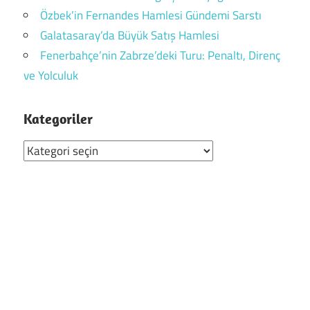
Yıldızın Trabzon Yolculuğu Şehri Ayağa Kaldırdı
Özbek’in Fernandes Hamlesi Gündemi Sarstı
Galatasaray’da Büyük Satış Hamlesi
Fenerbahçe’nin Zabrze’deki Turu: Penaltı, Direnç
ve Yolculuk
Kategoriler
Kategoriler