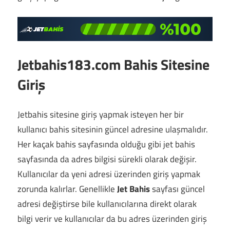
Jetbahis183.com Bahis Sitesine
Giriş
Jetbahis sitesine giriş yapmak isteyen her bir
kullanıcı bahis sitesinin güncel adresine ulaşmalıdır.
Her kaçak bahis sayfasında olduğu gibi jet bahis
sayfasında da adres bilgisi sürekli olarak değişir.
Kullanıcılar da yeni adresi üzerinden giriş yapmak
zorunda kalırlar. Genellikle
Jet Bahis
sayfası güncel
adresi değiştirse bile kullanıcılarına direkt olarak
bilgi verir ve kullanıcılar da bu adres üzerinden giriş