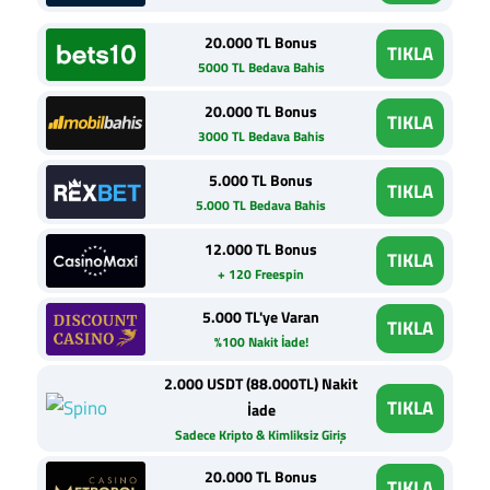
20.000 TL Bonus
TIKLA
5000 TL Bedava Bahis
20.000 TL Bonus
TIKLA
3000 TL Bedava Bahis
5.000 TL Bonus
TIKLA
5.000 TL Bedava Bahis
12.000 TL Bonus
TIKLA
+ 120 Freespin
5.000 TL'ye Varan
TIKLA
%100 Nakit İade!
2.000 USDT (88.000TL) Nakit
TIKLA
İade
Sadece Kripto & Kimliksiz Giriş
20.000 TL Bonus
TIKLA