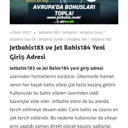
ve
Üyelik
İşlemleri
4 Ekim 2021
Jetbahis183
/
Jetbahis
/
Jetbahis Giriş
/
Jetbahis Üye Ol
/
Jetbahis Üyelik
/
Jetbahis184
/
Jetbahis185
Jetbahis183 ve Jet Bahis184 Yeni
Giriş Adresi
Jetbahis183 ve Jet Bahis184 yeni giriş
adresi
üzerinden hizmetlerini sürdürür. Ülkemizde hizmet
veren her kaçak bahis sitesi çok fazla kazanç getirir.
Kullanıcılar bu bahis siteleri üzerinden ciddi
kazançlar elde eder. Jetbahis sitesi de bu alanda
tercih edilmeye devam eder. Canlı bahis ve casino en
çok tercih edilendir. Bu nedenle kullanıcılar da siteye
giriş yaptığı zaman direkt olarak kazanç sağlarlar.