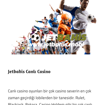
Jetbahis Canlı Casino
Canlı casino oyunları bir çok casino severin en çok
zaman geçirdiği lobilerden bir tanesidir. Rulet,
Blackjack, Bakara, Casino Holdem gibi bir çok canlı