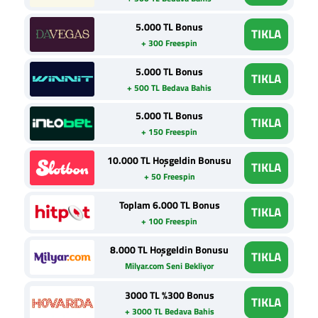
5.000 TL Bonus
TIKLA
+ 300 Freespin
5.000 TL Bonus
TIKLA
+ 500 TL Bedava Bahis
5.000 TL Bonus
TIKLA
+ 150 Freespin
10.000 TL Hoşgeldin Bonusu
TIKLA
+ 50 Freespin
Toplam 6.000 TL Bonus
TIKLA
+ 100 Freespin
8.000 TL Hoşgeldin Bonusu
TIKLA
Milyar.com Seni Bekliyor
3000 TL %300 Bonus
TIKLA
+ 3000 TL Bedava Bahis