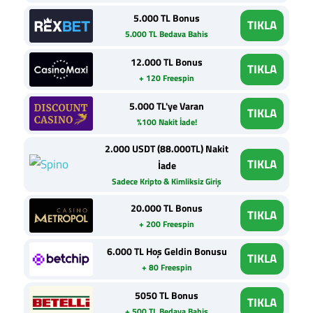
5.000 TL Bonus
TIKLA
5.000 TL Bedava Bahis
12.000 TL Bonus
TIKLA
+ 120 Freespin
5.000 TL'ye Varan
TIKLA
%100 Nakit İade!
2.000 USDT (88.000TL) Nakit
TIKLA
İade
Sadece Kripto & Kimliksiz Giriş
20.000 TL Bonus
TIKLA
+ 200 Freespin
6.000 TL Hoş Geldin Bonusu
TIKLA
+ 80 Freespin
5050 TL Bonus
TIKLA
+ 500 TL Bedava Bahis