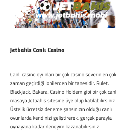
Jetbahis Canlı Casino
Canlı casino oyunları bir çok casino severin en çok
zaman geçirdiği lobilerden bir tanesidir. Rulet,
Blackjack, Bakara, Casino Holdem gibi bir çok canlı
masaya Jetbahis sitesine üye olup katılabilirsiniz.
Üstelik ücretsiz deneme şansınızın olduğu canlı
oyunlarda kendinizi geliştirerek, gerçek parayla
oynayana kadar deneyim kazanabilirsiniz.