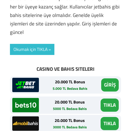
her bir üyeye kazanç sağlar. Kullanıcılar jetbahis gibi
bahis sitelerine üye olmalıdır. Genelde üyelik
işlemleri de site üzerinden yapılır. Giriş işlemleri de
güncel
Okumak için TIKLA
CASINO VE BAHIS SITELERI
20.000 TL Bonus
GİRİŞ
5.000 TL Bedava Bahis
20.000 TL Bonus
TIKLA
5000 TL Bedava Bahis
20.000 TL Bonus
TIKLA
3000 TL Bedava Bahis