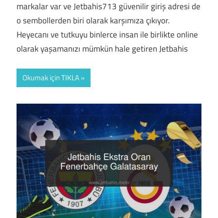
markalar var ve Jetbahis713 güvenilir giriş adresi de
o sembollerden biri olarak karşımıza çıkıyor.
Heyecanı ve tutkuyu binlerce insan ile birlikte online
olarak yaşamanızı mümkün hale getiren Jetbahis
Okumak için TIKLA