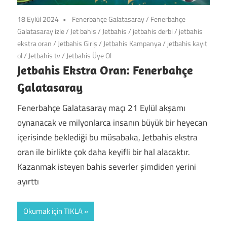
18 Eylül 2024
Fenerbahçe Galatasaray
/
Fenerbahçe
Galatasaray izle
/
Jet bahis
/
Jetbahis
/
jetbahis derbi
/
jetbahis
ekstra oran
/
Jetbahis Giriş
/
Jetbahis Kampanya
/
jetbahis kayıt
ol
/
Jetbahis tv
/
Jetbahis Üye Ol
Jetbahis Ekstra Oran: Fenerbahçe
Galatasaray
Fenerbahçe Galatasaray maçı 21 Eylül akşamı
oynanacak ve milyonlarca insanın büyük bir heyecan
içerisinde beklediği bu müsabaka, Jetbahis ekstra
oran ile birlikte çok daha keyifli bir hal alacaktır.
Kazanmak isteyen bahis severler şimdiden yerini
ayırttı
Okumak için TIKLA