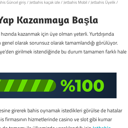
ahis Güncel giriş
/
Jetbahis kaçak izle
/
Jetbahis Mobil
/
Jetbahis Üyelik
/
ş Yap Kazanmaya Başla
hızında kazanmak için üye olman yeterli. Yurtdışında
in genel olarak sorunsuz olarak tamamlandığı görülüyor.
iye’den girilmek istendiğinde bu durum tamamen farklı hale
esine girerek bahis oynamak istedikleri görülse de hatalar
is firmasının hizmetlerinde casino ve slot gibi kumar