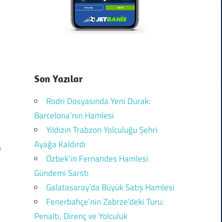
Son Yazılar
Rodri Dosyasında Yeni Durak:
Barcelona’nın Hamlesi
Yıldızın Trabzon Yolculuğu Şehri
Ayağa Kaldırdı
n
Özbek’in Fernandes Hamlesi
Gündemi Sarstı
Galatasaray’da Büyük Satış Hamlesi
Fenerbahçe’nin Zabrze’deki Turu:
Penaltı, Direnç ve Yolculuk