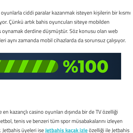
 oyunlarla ciddi paralar kazanmak isteyen kişilerin bir kısmı
ruyor. Çünkü artık bahis oyuncuları siteye mobilden
his oynamak derdine düşmüştür. Söz konusu olan web
nkleri aynı zamanda mobil cihazlarda da sorunsuz çalışıyor.
 en kazançlı casino oyunları dışında bir de TV özelliği
etbol, tenis ve benzeri tüm spor müsabakalarını izleyen
 Jetbahis üyeleri ise
Jetbahis kaçak izle
özelliği ile Jetbahis