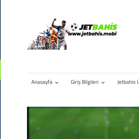
İçeriğe
atla
Je
Ca
Canlı
Ba
Bahis
Sitesi
Jetbahis
Si
Anasayfa
Giriş Bilgileri
Jetbahis 
Giriş
|
Jet
Bahis
Bonus
|