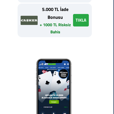
5.000 TL İade
Bonusu
TIKLA
+ 1000 TL Risksiz
Bahis