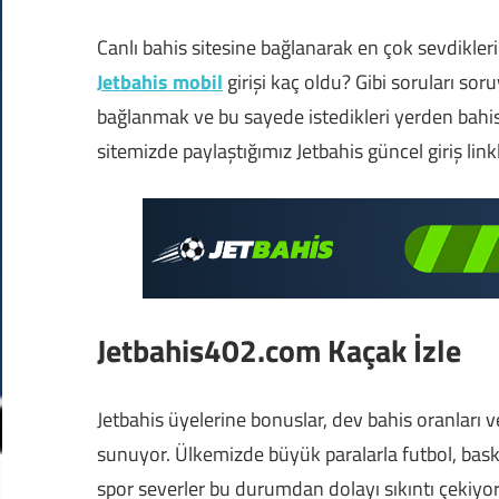
Canlı bahis sitesine bağlanarak en çok sevdikleri
Jetbahis mobil
girişi kaç oldu? Gibi soruları so
bağlanmak ve bu sayede istedikleri yerden ba
sitemizde paylaştığımız Jetbahis güncel giriş li
Jetbahis402.com Kaçak İzle
Jetbahis üyelerine bonuslar, dev bahis oranları ve
sunuyor. Ülkemizde büyük paralarla futbol, bask
spor severler bu durumdan dolayı sıkıntı çekiyor.