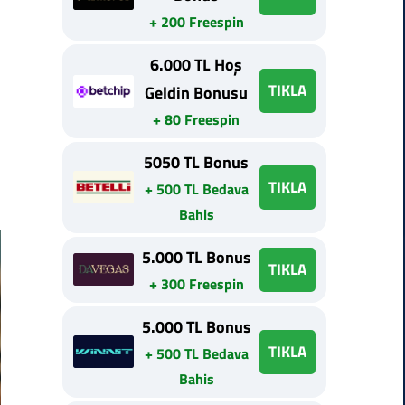
+ 200 Freespin
6.000 TL Hoş
TIKLA
Geldin Bonusu
+ 80 Freespin
5050 TL Bonus
TIKLA
+ 500 TL Bedava
Bahis
5.000 TL Bonus
TIKLA
+ 300 Freespin
5.000 TL Bonus
TIKLA
+ 500 TL Bedava
Bahis