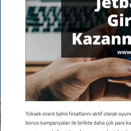
Yüksek oranlı bahis fırsatlarını aktif olarak oyun
bonus kampanyaları ile birlikte daha çok para