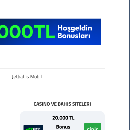
Jetbahis Mobil
CASINO VE BAHIS SITELERI
20.000 TL
Bonus