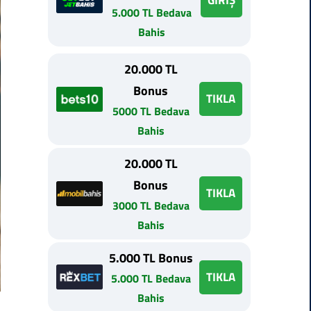
GİRİŞ
5.000 TL Bedava
Bahis
20.000 TL
Bonus
TIKLA
5000 TL Bedava
Bahis
20.000 TL
Bonus
TIKLA
3000 TL Bedava
Bahis
5.000 TL Bonus
TIKLA
5.000 TL Bedava
Bahis