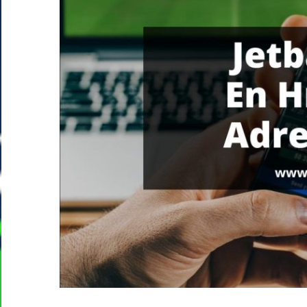
Kayıt
ve
Üyelik
İşlemleri