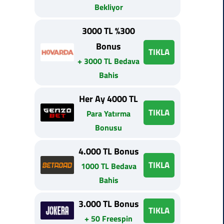
Bekliyor
3000 TL %300
Bonus
TIKLA
+ 3000 TL Bedava
Bahis
Her Ay 4000 TL
TIKLA
Para Yatırma
Bonusu
4.000 TL Bonus
TIKLA
1000 TL Bedava
Bahis
3.000 TL Bonus
TIKLA
+ 50 Freespin