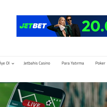
tbahis
nlı
his
tesi
Üye Ol
Jetbahis Casino
Para Yatırma
Poker