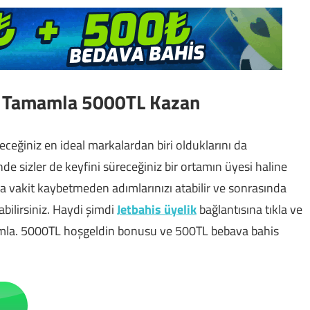
ni Tamamla 5000TL Kazan
eceğiniz en ideal markalardan biri olduklarını da
 sizler de keyfini süreceğiniz bir ortamın üyesi haline
la vakit kaybetmeden adımlarınızı atabilir ve sonrasında
abilirsiniz. Haydi şimdi
Jetbahis üyelik
bağlantısına tıkla ve
amamla. 5000TL hoşgeldin bonusu ve 500TL bebava bahis