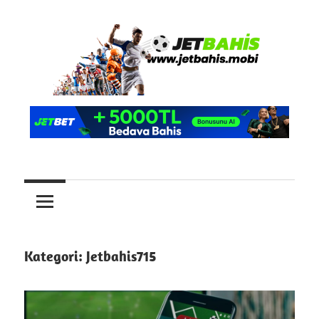
İçeriğe
atla
Canlı
Jetbahis
Bahis
Sitesi
Canlı
Jetbahis
Bahis
Giriş
|
Sitesi
Jet
Bahis
Kategori:
Jetbahis715
Bonus
|
Kayıt