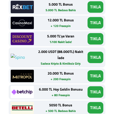
5.000 TL Bonus
TIKLA
5.000 TL Bedava Bahis
12.000 TL Bonus
TIKLA
+ 120 Freespin
5.000 TL'ye Varan
TIKLA
%100 Nakit İade!
2.000 USDT (88.000TL) Nakit
TIKLA
İade
Sadece Kripto & Kimliksiz Giriş
20.000 TL Bonus
TIKLA
+ 200 Freespin
6.000 TL Hoş Geldin Bonusu
TIKLA
+ 80 Freespin
5050 TL Bonus
TIKLA
+ 500 TL Bedava Bahis