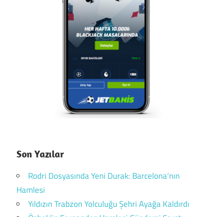
Son Yazılar
Rodri Dosyasında Yeni Durak: Barcelona’nın
Hamlesi
Yıldızın Trabzon Yolculuğu Şehri Ayağa Kaldırdı