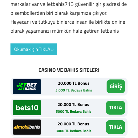
markalar var ve Jetbahis713 güvenilir giriş adresi de
o sembollerden biri olarak karşımıza çıkıyor.
Heyecanı ve tutkuyu binlerce insan ile birlikte online
olarak yaşamanızı mümkün hale getiren Jetbahis
Okumak için TIKLA
CASINO VE BAHIS SITELERI
20.000 TL Bonus
GİRİŞ
5.000 TL Bedava Bahis
20.000 TL Bonus
TIKLA
5000 TL Bedava Bahis
20.000 TL Bonus
TIKLA
3000 TL Bedava Bahis