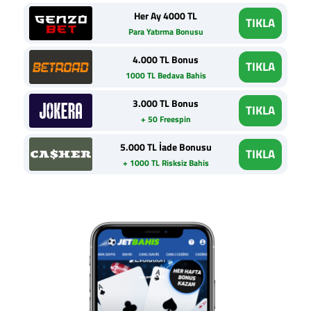
Her Ay 4000 TL
TIKLA
Para Yatırma Bonusu
4.000 TL Bonus
TIKLA
1000 TL Bedava Bahis
3.000 TL Bonus
TIKLA
+ 50 Freespin
5.000 TL İade Bonusu
TIKLA
+ 1000 TL Risksiz Bahis