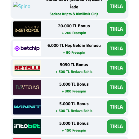
TIKLA
İade
Sadece Kripto & Kimliksiz Giriş
20.000 TL Bonus
TIKLA
+ 200 Freespin
6.000 TL Hoş Geldin Bonusu
TIKLA
+ 80 Freespin
5050 TL Bonus
TIKLA
+ 500 TL Bedava Bahis
5.000 TL Bonus
TIKLA
+ 300 Freespin
5.000 TL Bonus
TIKLA
+ 500 TL Bedava Bahis
5.000 TL Bonus
TIKLA
+ 150 Freespin