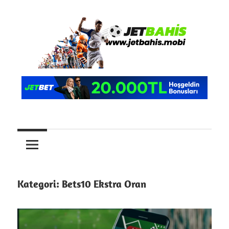
İçeriğe
atla
Canlı
Jetbahis
Bahis
Sitesi
Canlı
Jetbahis
Bahis
Giriş
|
Sitesi
Jet
Bahis
Kategori:
Bets10 Ekstra Oran
Bonus
|
Kayıt