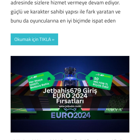
adresinde sizlere hizmet vermeye devam ediyor.
güçlü ve karakter sahibi yapısı ile fark yaratan ve
bunu da oyuncularına en iyi biçimde ispat eden
Okumak için TIKLA