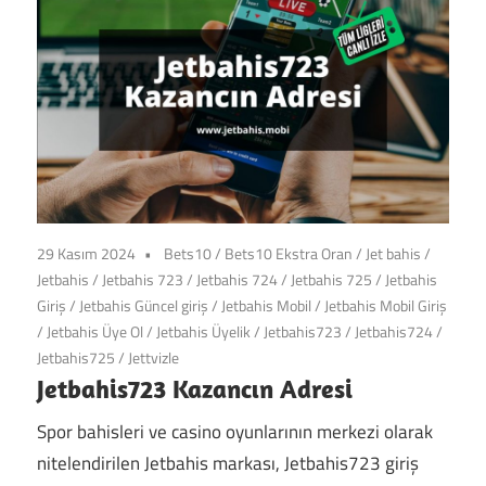
ve
Üyelik
İşlemleri
29 Kasım 2024
Bets10
/
Bets10 Ekstra Oran
/
Jet bahis
/
Jetbahis
/
Jetbahis 723
/
Jetbahis 724
/
Jetbahis 725
/
Jetbahis
Giriş
/
Jetbahis Güncel giriş
/
Jetbahis Mobil
/
Jetbahis Mobil Giriş
/
Jetbahis Üye Ol
/
Jetbahis Üyelik
/
Jetbahis723
/
Jetbahis724
/
Jetbahis725
/
Jettvizle
Jetbahis723 Kazancın Adresi
Spor bahisleri ve casino oyunlarının merkezi olarak
nitelendirilen Jetbahis markası, Jetbahis723 giriş