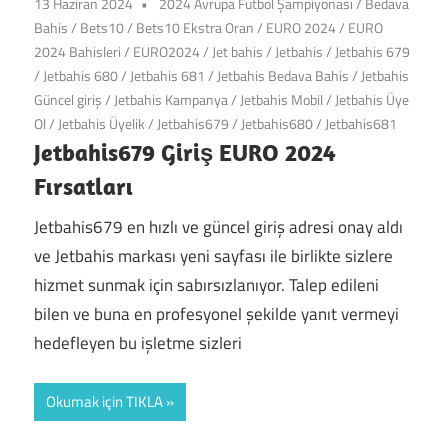
13 Haziran 2024
2024 Avrupa Futbol Şampiyonası
/
Bedava
Bahis
/
Bets10
/
Bets10 Ekstra Oran
/
EURO 2024
/
EURO
2024 Bahisleri
/
EURO2024
/
Jet bahis
/
Jetbahis
/
Jetbahis 679
/
Jetbahis 680
/
Jetbahis 681
/
Jetbahis Bedava Bahis
/
Jetbahis
Güncel giriş
/
Jetbahis Kampanya
/
Jetbahis Mobil
/
Jetbahis Üye
Ol
/
Jetbahis Üyelik
/
Jetbahis679
/
Jetbahis680
/
Jetbahis681
Jetbahis679 Giriş EURO 2024
Fırsatları
Jetbahis679 en hızlı ve güncel giriş adresi onay aldı
ve Jetbahis markası yeni sayfası ile birlikte sizlere
hizmet sunmak için sabırsızlanıyor. Talep edileni
bilen ve buna en profesyonel şekilde yanıt vermeyi
hedefleyen bu işletme sizleri
Okumak için TIKLA