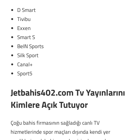
D Smart
Tivibu
Exxen
Smart S
BeIN Sports
Silk Sport
Canal+
Sport5
Jetbahis402.com Tv Yayınlarını
Kimlere Açık Tutuyor
Çoğu bahis firmasının sağladığı canlı TV
hizmetlerinde spor maçları dışında kendi yer