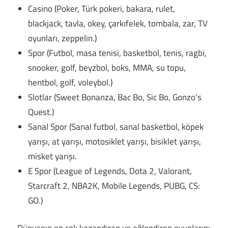
Casino (Poker, Türk pokeri, bakara, rulet,
blackjack, tavla, okey, çarkıfelek, tombala, zar, TV
oyunları, zeppelin.)
Spor (Futbol, masa tenisi, basketbol, tenis, ragbi,
snooker, golf, beyzbol, boks, MMA, su topu,
hentbol, golf, voleybol.)
Slotlar (Sweet Bonanza, Bac Bo, Sic Bo, Gonzo’s
Quest.)
Sanal Spor (Sanal futbol, sanal basketbol, köpek
yarışı, at yarışı, motosiklet yarışı, bisiklet yarışı,
misket yarışı.
E Spor (League of Legends, Dota 2, Valorant,
Starcraft 2, NBA2K, Mobile Legends, PUBG, CS:
GO.)