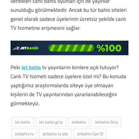
verdikleri canlı bahis oyunları için de yayınlar
sunulduğu görülmektedir. Ancak bu tür bahis siteleri
genel olarak sadece üyelerinin ücretsiz şekilde canlı
TV hizmetine erişmesini sağlar.
Peki
Jet bahis
tv yayınlarını kimlere açık tutuyor?
Canlı TV hizmeti sadece üyelere özel mi? Bu konuda
yaptığımız araştırmalarda siteye üye olmayan
kişilerin de TV yayınlarından yararlanabileceğini
görmekteyiz.
Jet bahis
Jet bahis giriş
Jetbahis
Jetbahis Giriş
Jetbahis tv
Jetbahis tv izle
Jetbahis Üye Ol