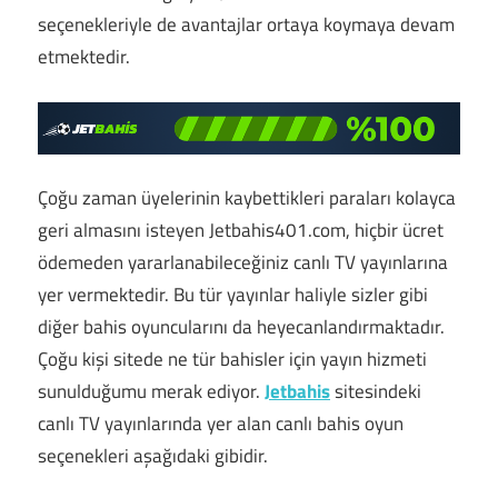
seçenekleriyle de avantajlar ortaya koymaya devam
etmektedir.
Çoğu zaman üyelerinin kaybettikleri paraları kolayca
geri almasını isteyen Jetbahis401.com, hiçbir ücret
ödemeden yararlanabileceğiniz canlı TV yayınlarına
yer vermektedir. Bu tür yayınlar haliyle sizler gibi
diğer bahis oyuncularını da heyecanlandırmaktadır.
Çoğu kişi sitede ne tür bahisler için yayın hizmeti
sunulduğumu merak ediyor.
Jetbahis
sitesindeki
canlı TV yayınlarında yer alan canlı bahis oyun
seçenekleri aşağıdaki gibidir.