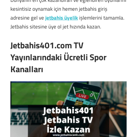
Dünyanın en çok kazandıran ve eğlendiren oyunlarını
kesintisiz oynamak için hemen jetbahis giriş
adresine gel ve
jetbahis üyelik
işlemlerini tamamla.
Jetbahis sitesine üye ol jet hızında kazan.
Jetbahis401
.com
TV
Yayınlarındaki Ücretli Spor
Kanalları