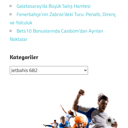
Galatasaray’da Büyük Satış Hamlesi
Fenerbahçe’nin Zabrze’deki Turu: Penaltı, Direnç
ve Yolculuk
Bets10 Bonuslarında Casibom’dan Ayrılan
Noktalar
Kategoriler
Kategoriler