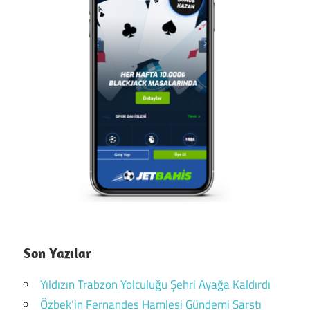
Son Yazılar
Yıldızın Trabzon Yolculuğu Şehri Ayağa Kaldırdı
Özbek’in Fernandes Hamlesi Gündemi Sarstı