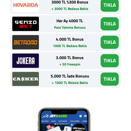
3000 TL %300 Bonus
TIKLA
+ 3000 TL Bedava Bahis
Her Ay 4000 TL
TIKLA
Para Yatırma Bonusu
4.000 TL Bonus
TIKLA
1000 TL Bedava Bahis
3.000 TL Bonus
TIKLA
+ 50 Freespin
5.000 TL İade Bonusu
TIKLA
+ 1000 TL Risksiz Bahis