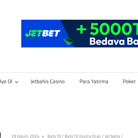
tbahis
nlı
his
tesi
Üye Ol
Jetbahis Casino
Para Yatırma
Poker
29 Kasım 2024
Bets10
/
Bets10 Ekstra Oran
/
Jet bahis
/