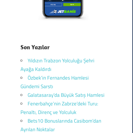
Son Yazılar
Yıldızın Trabzon Yolculuğu Şehri
Ayağa Kaldırdı
Özbek’in Fernandes Hamlesi
Gündemi Sarstı
Galatasaray’da Büyük Satış Hamlesi
Fenerbahçe’nin Zabrze’deki Turu:
Penaltı, Direnç ve Yolculuk
Bets10 Bonuslarında Casibom’dan
Ayrılan Noktalar