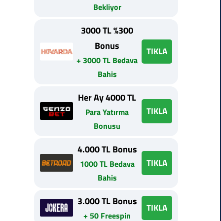
Bekliyor
3000 TL %300
Bonus
TIKLA
+ 3000 TL Bedava
Bahis
Her Ay 4000 TL
TIKLA
Para Yatırma
Bonusu
4.000 TL Bonus
TIKLA
1000 TL Bedava
Bahis
3.000 TL Bonus
TIKLA
+ 50 Freespin