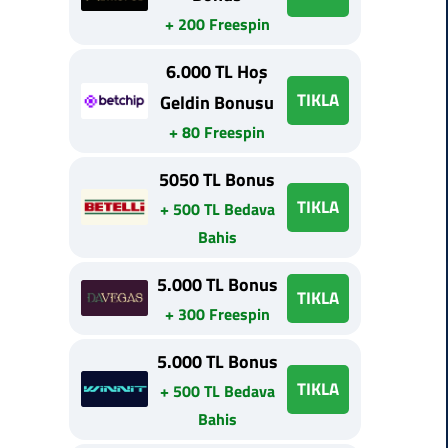
+ 200 Freespin
6.000 TL Hoş
TIKLA
Geldin Bonusu
+ 80 Freespin
5050 TL Bonus
TIKLA
+ 500 TL Bedava
Bahis
5.000 TL Bonus
TIKLA
+ 300 Freespin
5.000 TL Bonus
TIKLA
+ 500 TL Bedava
Bahis