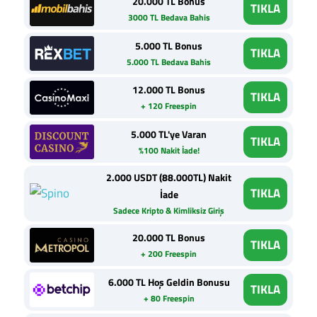
20.000 TL Bonus
TIKLA
3000 TL Bedava Bahis
5.000 TL Bonus
TIKLA
5.000 TL Bedava Bahis
12.000 TL Bonus
TIKLA
+ 120 Freespin
5.000 TL'ye Varan
TIKLA
%100 Nakit İade!
2.000 USDT (88.000TL) Nakit
TIKLA
İade
Sadece Kripto & Kimliksiz Giriş
20.000 TL Bonus
TIKLA
+ 200 Freespin
6.000 TL Hoş Geldin Bonusu
TIKLA
+ 80 Freespin