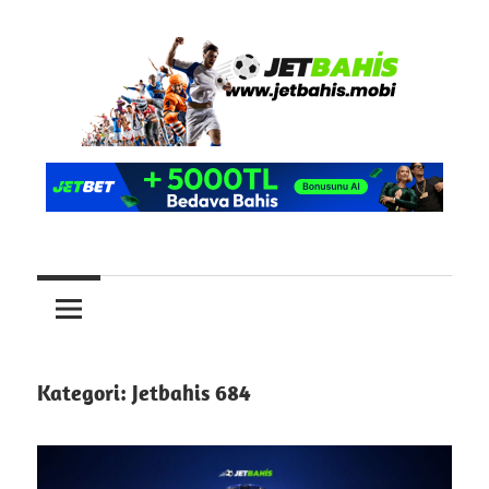
İçeriğe
atla
Canlı
Jetbahis
Bahis
Sitesi
Canlı
Jetbahis
Bahis
Giriş
|
Sitesi
Jet
Bahis
Kategori:
Jetbahis 684
Bonus
|
Kayıt