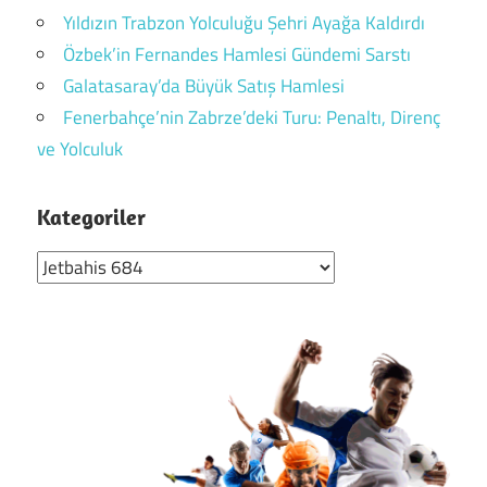
Yıldızın Trabzon Yolculuğu Şehri Ayağa Kaldırdı
Özbek’in Fernandes Hamlesi Gündemi Sarstı
Galatasaray’da Büyük Satış Hamlesi
Fenerbahçe’nin Zabrze’deki Turu: Penaltı, Direnç
ve Yolculuk
Kategoriler
Kategoriler