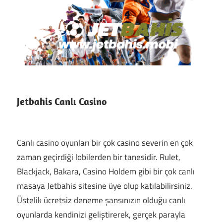
Jetbahis Canlı Casino
Canlı casino oyunları bir çok casino severin en çok
zaman geçirdiği lobilerden bir tanesidir. Rulet,
Blackjack, Bakara, Casino Holdem gibi bir çok canlı
masaya Jetbahis sitesine üye olup katılabilirsiniz.
Üstelik ücretsiz deneme şansınızın olduğu canlı
oyunlarda kendinizi geliştirerek, gerçek parayla