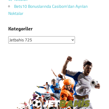
Bets10 Bonuslarında Casibom’dan Ayrılan
Noktalar
Kategoriler
Kategoriler