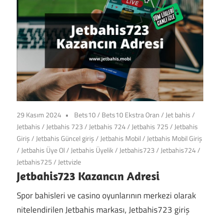
ve
Üyelik
İşlemleri
29 Kasım 2024
Bets10
/
Bets10 Ekstra Oran
/
Jet bahis
/
Jetbahis
/
Jetbahis 723
/
Jetbahis 724
/
Jetbahis 725
/
Jetbahis
Giriş
/
Jetbahis Güncel giriş
/
Jetbahis Mobil
/
Jetbahis Mobil Giriş
/
Jetbahis Üye Ol
/
Jetbahis Üyelik
/
Jetbahis723
/
Jetbahis724
/
Jetbahis725
/
Jettvizle
Jetbahis723 Kazancın Adresi
Spor bahisleri ve casino oyunlarının merkezi olarak
nitelendirilen Jetbahis markası, Jetbahis723 giriş