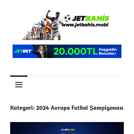
İçeriğe
atla
Canlı
Jetbahis
Bahis
Sitesi
Canlı
Jetbahis
Bahis
Giriş
|
Sitesi
Jet
Bahis
Kategori:
2024 Avrupa Futbol Şampiyonası
Bonus
|
Kayıt