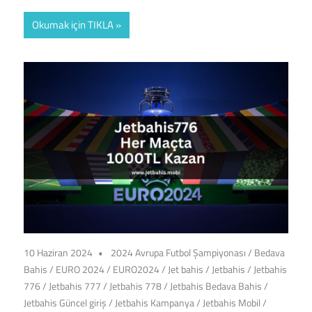
Okumak için TIKLA
10 Haziran 2024
2024 Avrupa Futbol Şampiyonası
/
Bedava
Bahis
/
EURO 2024
/
EURO2024
/
Jet bahis
/
Jetbahis
/
Jetbahis
776
/
Jetbahis 777
/
Jetbahis 778
/
Jetbahis Bedava Bahis
/
Jetbahis Güncel giriş
/
Jetbahis Kampanya
/
Jetbahis Mobil
/