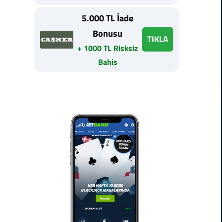
5.000 TL İade
Bonusu
TIKLA
+ 1000 TL Risksiz
Bahis