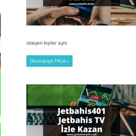
isteyen kişiler aynı
Okumak için TIKLA