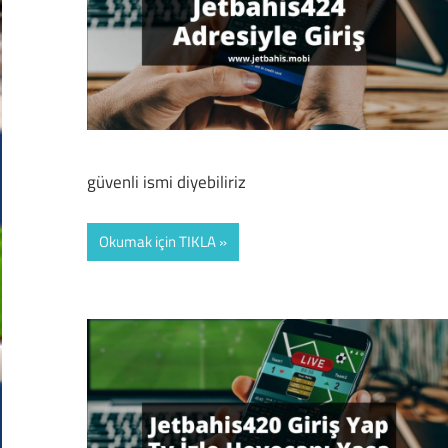
güvenli ismi diyebiliriz
Okumak için TIKLA