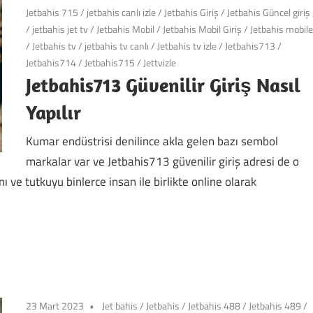
Jetbahis 715
/
jetbahis canlı izle
/
Jetbahis Giriş
/
Jetbahis Güncel giriş
/
jetbahis jet tv
/
Jetbahis Mobil
/
Jetbahis Mobil Giriş
/
Jetbahis mobil
/
Jetbahis tv
/
jetbahis tv canlı
/
Jetbahis tv izle
/
Jetbahis713
/
Jetbahis714
/
Jetbahis715
/
Jettvizle
Jetbahis713 Güvenilir Giriş Nasıl
Yapılır
Kumar endüstrisi denilince akla gelen bazı sembol
markalar var ve Jetbahis713 güvenilir giriş adresi de o
 ve tutkuyu binlerce insan ile birlikte online olarak
23 Mart 2023
Jet bahis
/
Jetbahis
/
Jetbahis 488
/
Jetbahis 489
/