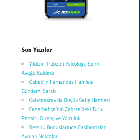
Son Yazılar
Yıldızın Trabzon Yolculuğu Şehri
Ayağa Kaldırdı
Özbek’in Fernandes Hamlesi
Gündemi Sarstı
Galatasaray’da Büyük Satış Hamlesi
Fenerbahçe’nin Zabrze’deki Turu:
Penaltı, Direnç ve Yolculuk
Bets10 Bonuslarında Casibom’dan
Ayrılan Noktalar