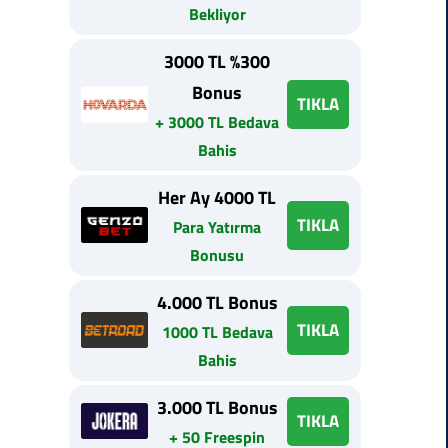
Bekliyor
3000 TL %300
Bonus
TIKLA
+ 3000 TL Bedava
Bahis
Her Ay 4000 TL
TIKLA
Para Yatırma
Bonusu
4.000 TL Bonus
TIKLA
1000 TL Bedava
Bahis
3.000 TL Bonus
TIKLA
+ 50 Freespin