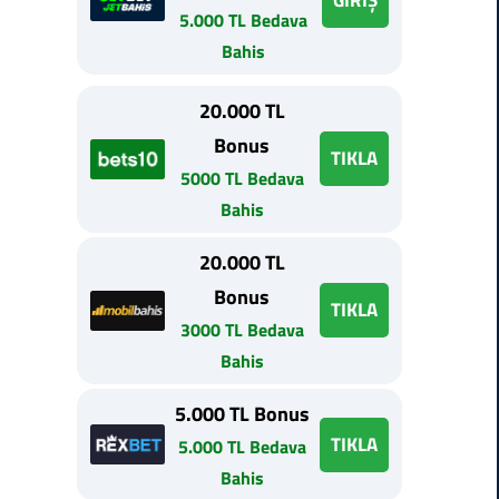
GİRİŞ
5.000 TL Bedava
e
Bahis
20.000 TL
Bonus
TIKLA
5000 TL Bedava
Bahis
20.000 TL
Bonus
TIKLA
3000 TL Bedava
Bahis
5.000 TL Bonus
TIKLA
5.000 TL Bedava
Bahis