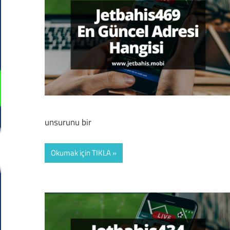
unsurunu bir
Okumak için TIKLA