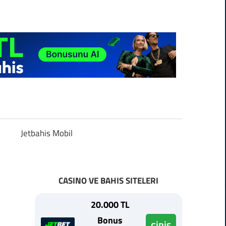
Jetbahis Mobil
CASINO VE BAHIS SITELERI
20.000 TL
Bonus