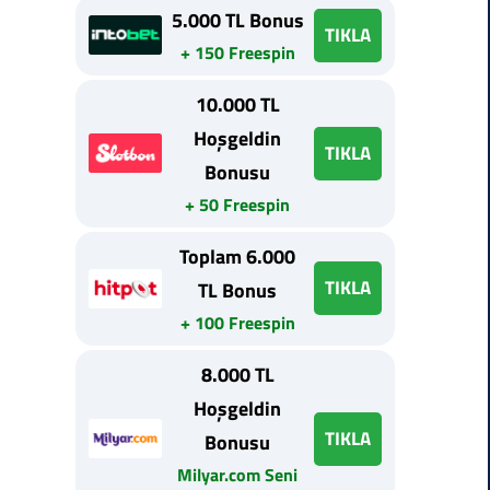
5.000 TL Bonus
TIKLA
+ 150 Freespin
10.000 TL
Hoşgeldin
TIKLA
Bonusu
+ 50 Freespin
Toplam 6.000
TIKLA
TL Bonus
+ 100 Freespin
8.000 TL
Hoşgeldin
TIKLA
Bonusu
Milyar.com Seni