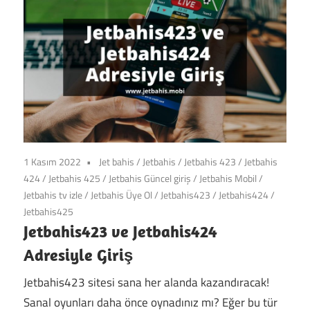
ve
Üyelik
İşlemleri
1 Kasım 2022
Jet bahis
/
Jetbahis
/
Jetbahis 423
/
Jetbahis
424
/
Jetbahis 425
/
Jetbahis Güncel giriş
/
Jetbahis Mobil
/
Jetbahis tv izle
/
Jetbahis Üye Ol
/
Jetbahis423
/
Jetbahis424
/
Jetbahis425
Jetbahis423 ve Jetbahis424
Adresiyle Giriş
Jetbahis423 sitesi sana her alanda kazandıracak!
Sanal oyunları daha önce oynadınız mı? Eğer bu tür