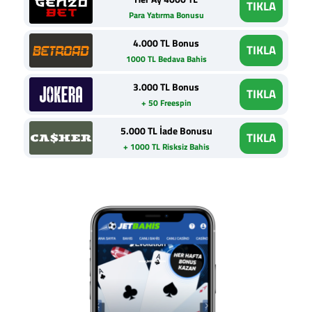
TIKLA
Para Yatırma Bonusu
4.000 TL Bonus
TIKLA
1000 TL Bedava Bahis
3.000 TL Bonus
TIKLA
+ 50 Freespin
5.000 TL İade Bonusu
TIKLA
+ 1000 TL Risksiz Bahis