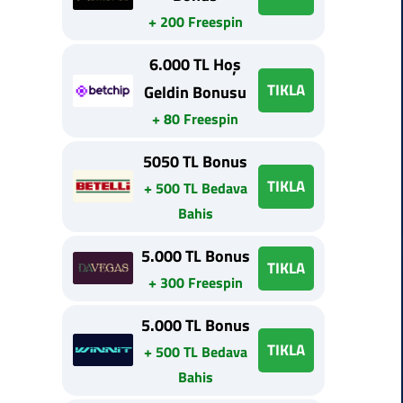
+ 200 Freespin
6.000 TL Hoş
TIKLA
Geldin Bonusu
+ 80 Freespin
5050 TL Bonus
TIKLA
+ 500 TL Bedava
Bahis
5.000 TL Bonus
TIKLA
+ 300 Freespin
5.000 TL Bonus
TIKLA
+ 500 TL Bedava
Bahis