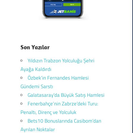
Son Yazılar
Yıldızın Trabzon Yolculuğu Şehri
Ayağa Kaldırdı
Özbek’in Fernandes Hamlesi
Gündemi Sarstı
Galatasaray’da Büyük Satış Hamlesi
Fenerbahçe’nin Zabrze’deki Turu:
Penaltı, Direnç ve Yolculuk
Bets10 Bonuslarında Casibom’dan
Ayrılan Noktalar