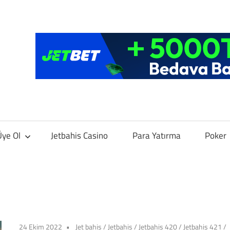
tbahis
nlı
his
tesi
Üye Ol
Jetbahis Casino
Para Yatırma
Poker
24 Ekim 2022
Jet bahis
/
Jetbahis
/
Jetbahis 420
/
Jetbahis 421
/