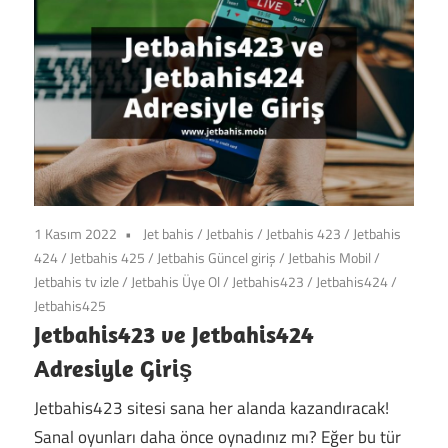
ve
Üyelik
İşlemleri
1 Kasım 2022
Jet bahis
/
Jetbahis
/
Jetbahis 423
/
Jetbahis
424
/
Jetbahis 425
/
Jetbahis Güncel giriş
/
Jetbahis Mobil
/
Jetbahis tv izle
/
Jetbahis Üye Ol
/
Jetbahis423
/
Jetbahis424
/
Jetbahis425
Jetbahis423 ve Jetbahis424
Adresiyle Giriş
Jetbahis423 sitesi sana her alanda kazandıracak!
Sanal oyunları daha önce oynadınız mı? Eğer bu tür