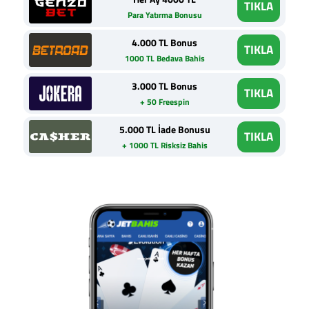
TIKLA
Para Yatırma Bonusu
4.000 TL Bonus
TIKLA
1000 TL Bedava Bahis
3.000 TL Bonus
TIKLA
+ 50 Freespin
5.000 TL İade Bonusu
TIKLA
+ 1000 TL Risksiz Bahis