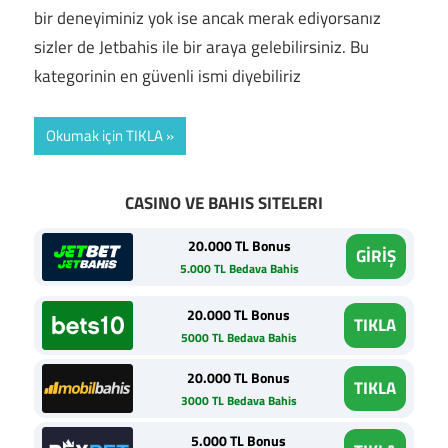
bir deneyiminiz yok ise ancak merak ediyorsanız
sizler de Jetbahis ile bir araya gelebilirsiniz. Bu
kategorinin en güvenli ismi diyebiliriz
Okumak için TIKLA
CASINO VE BAHIS SITELERI
20.000 TL Bonus
GİRİŞ
5.000 TL Bedava Bahis
20.000 TL Bonus
TIKLA
5000 TL Bedava Bahis
20.000 TL Bonus
TIKLA
3000 TL Bedava Bahis
5.000 TL Bonus