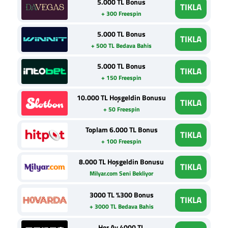
5.000 TL Bonus
TIKLA
+ 300 Freespin
5.000 TL Bonus
TIKLA
+ 500 TL Bedava Bahis
5.000 TL Bonus
TIKLA
+ 150 Freespin
10.000 TL Hoşgeldin Bonusu
TIKLA
+ 50 Freespin
Toplam 6.000 TL Bonus
TIKLA
+ 100 Freespin
8.000 TL Hoşgeldin Bonusu
TIKLA
Milyar.com Seni Bekliyor
3000 TL %300 Bonus
TIKLA
+ 3000 TL Bedava Bahis
Her Ay 4000 TL