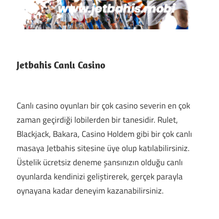
Jetbahis Canlı Casino
Canlı casino oyunları bir çok casino severin en çok
zaman geçirdiği lobilerden bir tanesidir. Rulet,
Blackjack, Bakara, Casino Holdem gibi bir çok canlı
masaya Jetbahis sitesine üye olup katılabilirsiniz.
Üstelik ücretsiz deneme şansınızın olduğu canlı
oyunlarda kendinizi geliştirerek, gerçek parayla
oynayana kadar deneyim kazanabilirsiniz.