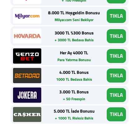
+ 100 Freespin
8.000 TL Hoşgeldin Bonusu
TIKLA
Milyar.com Seni Bekliyor
3000 TL %300 Bonus
TIKLA
+ 3000 TL Bedava Bahis
Her Ay 4000 TL
TIKLA
Para Yatırma Bonusu
4.000 TL Bonus
TIKLA
1000 TL Bedava Bahis
3.000 TL Bonus
TIKLA
+ 50 Freespin
5.000 TL İade Bonusu
TIKLA
+ 1000 TL Risksiz Bahis