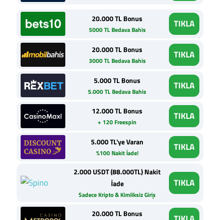
20.000 TL Bonus
TIKLA
5000 TL Bedava Bahis
20.000 TL Bonus
TIKLA
3000 TL Bedava Bahis
5.000 TL Bonus
TIKLA
5.000 TL Bedava Bahis
12.000 TL Bonus
TIKLA
+ 120 Freespin
5.000 TL'ye Varan
TIKLA
%100 Nakit İade!
2.000 USDT (88.000TL) Nakit
TIKLA
İade
Sadece Kripto & Kimliksiz Giriş
20.000 TL Bonus
TIKLA