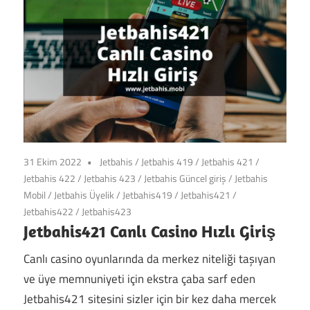
ve
Üyelik
İşlemleri
31 Ekim 2022
Jetbahis
/
Jetbahis 419
/
Jetbahis 421
/
Jetbahis 422
/
Jetbahis 423
/
Jetbahis Güncel giriş
/
Jetbahis
Mobil
/
Jetbahis Üyelik
/
Jetbahis419
/
Jetbahis421
/
Jetbahis422
/
Jetbahis423
Jetbahis421 Canlı Casino Hızlı Giriş
Canlı casino oyunlarında da merkez niteliği taşıyan
ve üye memnuniyeti için ekstra çaba sarf eden
Jetbahis421 sitesini sizler için bir kez daha mercek