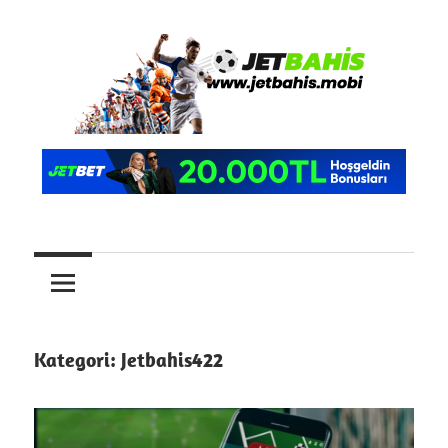
İçeriğe
atla
Canlı
Jetbahis
Bahis
Sitesi
Canlı
Jetbahis
Bahis
Giriş
|
Sitesi
Jet
Bahis
Kategori:
Jetbahis422
Bonus
|
Kayıt