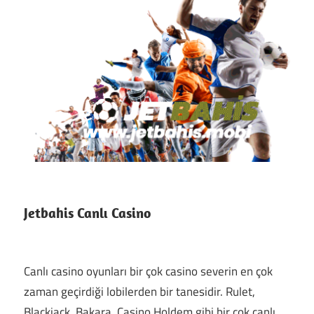
Jetbahis Canlı Casino
Canlı casino oyunları bir çok casino severin en çok
zaman geçirdiği lobilerden bir tanesidir. Rulet,
Blackjack, Bakara, Casino Holdem gibi bir çok canlı