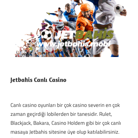
Jetbahis Canlı Casino
Canlı casino oyunları bir çok casino severin en çok
zaman geçirdiği lobilerden bir tanesidir. Rulet,
Blackjack, Bakara, Casino Holdem gibi bir çok canlı
masaya Jetbahis sitesine üye olup katılabilirsiniz.