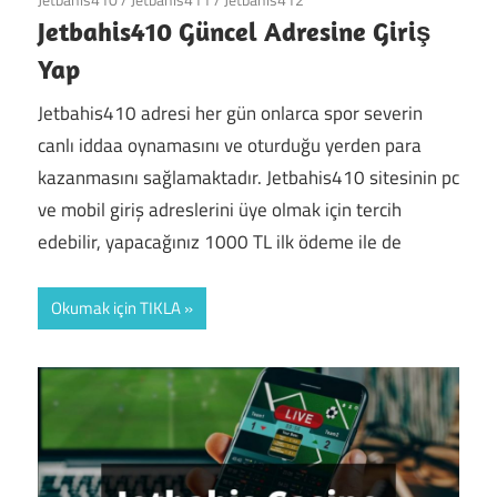
Jetbahis410 Güncel Adresine Giriş
Yap
Jetbahis410 adresi her gün onlarca spor severin
canlı iddaa oynamasını ve oturduğu yerden para
kazanmasını sağlamaktadır. Jetbahis410 sitesinin pc
ve mobil giriş adreslerini üye olmak için tercih
edebilir, yapacağınız 1000 TL ilk ödeme ile de
Okumak için TIKLA