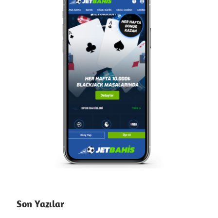
Son Yazılar