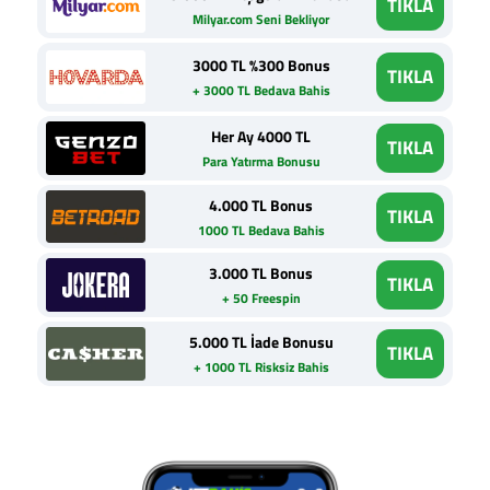
TIKLA
Milyar.com Seni Bekliyor
3000 TL %300 Bonus
TIKLA
+ 3000 TL Bedava Bahis
Her Ay 4000 TL
TIKLA
Para Yatırma Bonusu
4.000 TL Bonus
TIKLA
1000 TL Bedava Bahis
3.000 TL Bonus
TIKLA
+ 50 Freespin
5.000 TL İade Bonusu
TIKLA
+ 1000 TL Risksiz Bahis