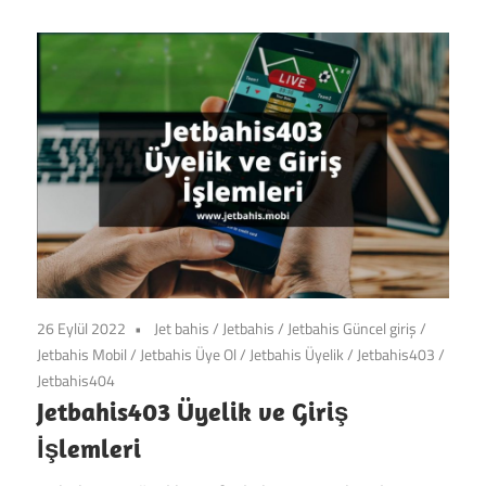
26 Eylül 2022
Jet bahis
/
Jetbahis
/
Jetbahis Güncel giriş
/
Jetbahis Mobil
/
Jetbahis Üye Ol
/
Jetbahis Üyelik
/
Jetbahis403
/
Jetbahis404
Jetbahis403 Üyelik ve Giriş
İşlemleri