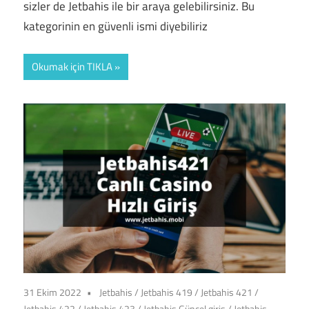
sizler de Jetbahis ile bir araya gelebilirsiniz. Bu
kategorinin en güvenli ismi diyebiliriz
Okumak için TIKLA
31 Ekim 2022
Jetbahis
/
Jetbahis 419
/
Jetbahis 421
/
Jetbahis 422
/
Jetbahis 423
/
Jetbahis Güncel giriş
/
Jetbahis