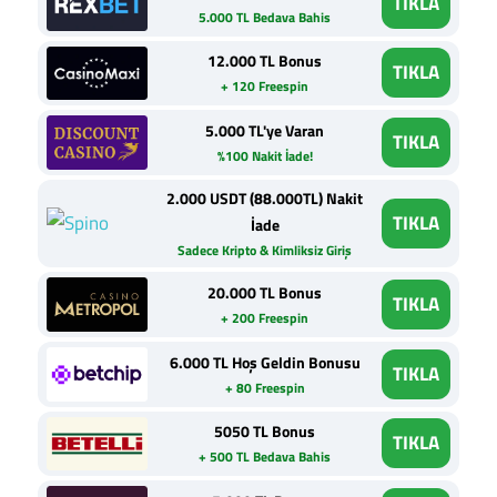
TIKLA
5.000 TL Bedava Bahis
12.000 TL Bonus
TIKLA
+ 120 Freespin
5.000 TL'ye Varan
TIKLA
%100 Nakit İade!
2.000 USDT (88.000TL) Nakit
TIKLA
İade
Sadece Kripto & Kimliksiz Giriş
20.000 TL Bonus
TIKLA
+ 200 Freespin
6.000 TL Hoş Geldin Bonusu
TIKLA
+ 80 Freespin
5050 TL Bonus
TIKLA
+ 500 TL Bedava Bahis