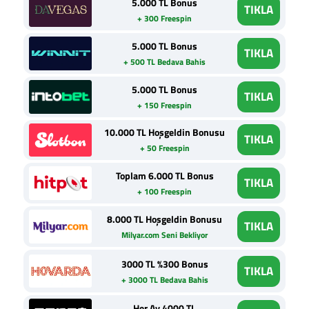
5.000 TL Bonus
TIKLA
+ 300 Freespin
5.000 TL Bonus
TIKLA
+ 500 TL Bedava Bahis
5.000 TL Bonus
TIKLA
+ 150 Freespin
10.000 TL Hoşgeldin Bonusu
TIKLA
+ 50 Freespin
Toplam 6.000 TL Bonus
TIKLA
+ 100 Freespin
8.000 TL Hoşgeldin Bonusu
TIKLA
Milyar.com Seni Bekliyor
3000 TL %300 Bonus
TIKLA
+ 3000 TL Bedava Bahis
Her Ay 4000 TL