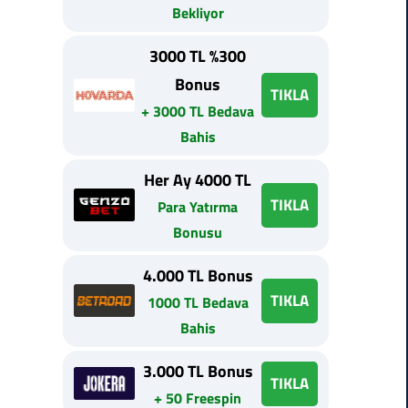
Bekliyor
3000 TL %300
Bonus
TIKLA
+ 3000 TL Bedava
Bahis
Her Ay 4000 TL
TIKLA
Para Yatırma
Bonusu
4.000 TL Bonus
TIKLA
1000 TL Bedava
Bahis
3.000 TL Bonus
TIKLA
+ 50 Freespin