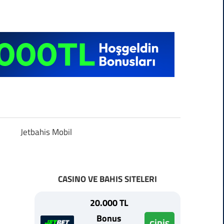
Jetbahis Mobil
CASINO VE BAHIS SITELERI
20.000 TL
Bonus