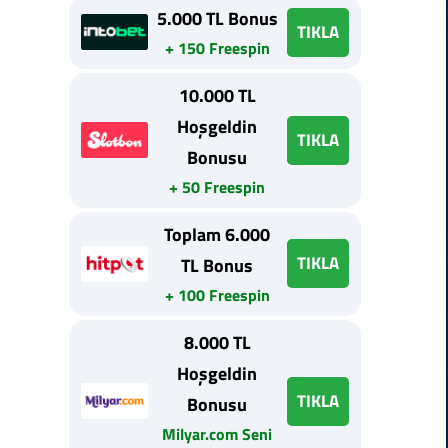
5.000 TL Bonus
TIKLA
+ 150 Freespin
10.000 TL
Hoşgeldin
TIKLA
Bonusu
+ 50 Freespin
Toplam 6.000
TIKLA
TL Bonus
+ 100 Freespin
8.000 TL
Hoşgeldin
TIKLA
Bonusu
Milyar.com Seni