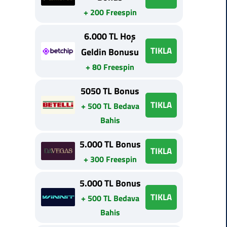
+ 200 Freespin
6.000 TL Hoş
TIKLA
Geldin Bonusu
+ 80 Freespin
5050 TL Bonus
TIKLA
+ 500 TL Bedava
Bahis
5.000 TL Bonus
TIKLA
+ 300 Freespin
5.000 TL Bonus
TIKLA
+ 500 TL Bedava
Bahis