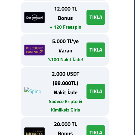
12.000 TL
TIKLA
Bonus
+ 120 Freespin
5.000 TL'ye
TIKLA
Varan
%100 Nakit İade!
2.000 USDT
(88.000TL)
TIKLA
Nakit İade
Sadece Kripto &
Kimliksiz Giriş
20.000 TL
TIKLA
Bonus