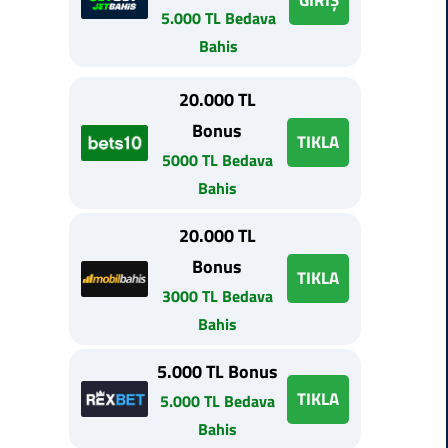
GİRİŞ
5.000 TL Bedava
Bahis
20.000 TL
Bonus
TIKLA
5000 TL Bedava
Bahis
20.000 TL
Bonus
TIKLA
3000 TL Bedava
Bahis
5.000 TL Bonus
TIKLA
5.000 TL Bedava
Bahis