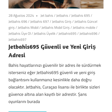
28 Ağustos 2024
Jet bahis
/
Jetbahis
/
Jetbahis 695
/
Jetbahis 696
/
Jetbahis 697
/
Jetbahis Giriş
/
Jetbahis Güncel
giriş
/
Jetbahis Mobil
/
Jetbahis Mobil Giriş
/
Jetbahis mobile
/
Jetbahis Üye Ol
/
Jetbahis Üyelik
/
Jetbahis695
/
Jetbahis696
/
Jetbahis697
Jetbahis695 Güvenli ve Yeni Giriş
Adresi
Bahis hayatlarınızı güvenilir bir adres ile sürdürmek
isterseniz eğer Jetbahis695 güvenli ve yeni giriş
bağlantısını kullanmanız kesinlikle daha doğru
olacaktır. Jetbahis, Curaçao lisansı ile birlikte sizleri
güvence altına alan kayıtlı bir adrestir. Şans
oyunlarını burada