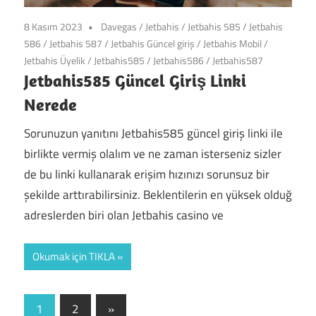
8 Kasım 2023
Davegas
/
Jetbahis
/
Jetbahis 585
/
Jetbahis
586
/
Jetbahis 587
/
Jetbahis Güncel giriş
/
Jetbahis Mobil
/
Jetbahis Üyelik
/
Jetbahis585
/
Jetbahis586
/
Jetbahis587
Jetbahis585 Güncel Giriş Linki
Nerede
Sorunuzun yanıtını Jetbahis585 güncel giriş linki ile
birlikte vermiş olalım ve ne zaman isterseniz sizler
de bu linki kullanarak erişim hızınızı sorunsuz bir
şekilde arttırabilirsiniz. Beklentilerin en yüksek olduğ
adreslerden biri olan Jetbahis casino ve
Okumak için TIKLA
Yazı
Sonraki
1
2
»