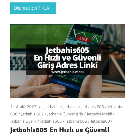
Okumak için TIKLA
11 Aralık 2023
Jet bahis
/
Jetbahis
/
Jetbahis 605
/
Jetbahis
606
/
Jetbahis 607
/
Jetbahis Güncel giriş
/
Jetbahis Mobil
/
Jetbahis Üyelik
/
Jetbahis605
/
Jetbahis606
/
Jetbahis607
Jetbahis605 En Hızlı ve Güvenli