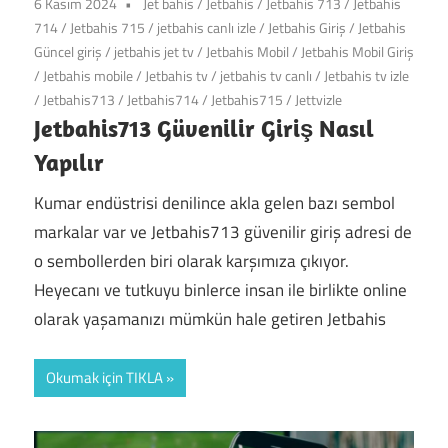
6 Kasım 2024
Jet bahis
/
Jetbahis
/
Jetbahis 713
/
Jetbahis
714
/
Jetbahis 715
/
jetbahis canlı izle
/
Jetbahis Giriş
/
Jetbahis
Güncel giriş
/
jetbahis jet tv
/
Jetbahis Mobil
/
Jetbahis Mobil Giriş
/
Jetbahis mobile
/
Jetbahis tv
/
jetbahis tv canlı
/
Jetbahis tv izle
/
Jetbahis713
/
Jetbahis714
/
Jetbahis715
/
Jettvizle
Jetbahis713 Güvenilir Giriş Nasıl
Yapılır
Kumar endüstrisi denilince akla gelen bazı sembol
markalar var ve Jetbahis713 güvenilir giriş adresi de
o sembollerden biri olarak karşımıza çıkıyor.
Heyecanı ve tutkuyu binlerce insan ile birlikte online
olarak yaşamanızı mümkün hale getiren Jetbahis
Okumak için TIKLA