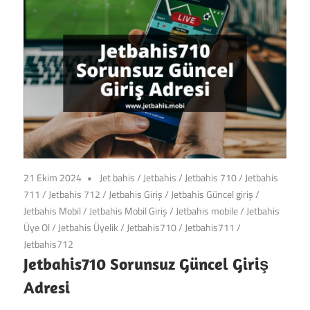
21 Ekim 2024
Jet bahis
/
Jetbahis
/
Jetbahis 710
/
Jetbahis
711
/
Jetbahis 712
/
Jetbahis Giriş
/
Jetbahis Güncel giriş
/
Jetbahis Mobil
/
Jetbahis Mobil Giriş
/
Jetbahis mobile
/
Jetbahis
Üye Ol
/
Jetbahis Üyelik
/
Jetbahis710
/
Jetbahis711
/
Jetbahis712
Jetbahis710 Sorunsuz Güncel Giriş
Adresi