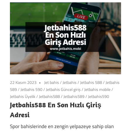
22 Kasım 2023
Jet bahis
/
Jetbahis
/
Jetbahis 588
/
Jetbahis
589
/
Jetbahis 590
/
Jetbahis Güncel giriş
/
Jetbahis mobile
/
Jetbahis Üyelik
/
Jetbahis588
/
Jetbahis589
/
Jetbahis590
Jetbahis588 En Son Hızlı Giriş
Adresi
Spor bahislerinde en zengin yelpazeye sahip olan