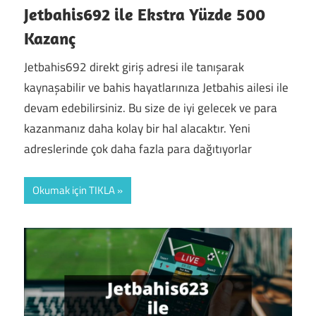
Jetbahis692 ile Ekstra Yüzde 500
Kazanç
Jetbahis692 direkt giriş adresi ile tanışarak
kaynaşabilir ve bahis hayatlarınıza Jetbahis ailesi ile
devam edebilirsiniz. Bu size de iyi gelecek ve para
kazanmanız daha kolay bir hal alacaktır. Yeni
adreslerinde çok daha fazla para dağıtıyorlar
Okumak için TIKLA