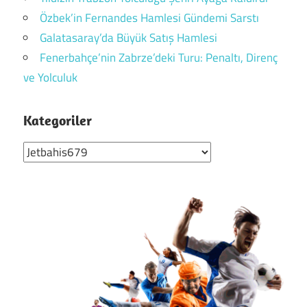
Özbek’in Fernandes Hamlesi Gündemi Sarstı
Galatasaray’da Büyük Satış Hamlesi
Fenerbahçe’nin Zabrze’deki Turu: Penaltı, Direnç
ve Yolculuk
Kategoriler
Kategoriler