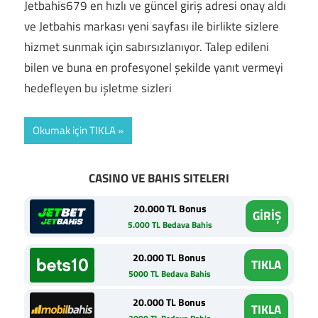
Jetbahis679 en hızlı ve güncel giriş adresi onay aldı
ve Jetbahis markası yeni sayfası ile birlikte sizlere
hizmet sunmak için sabırsızlanıyor. Talep edileni
bilen ve buna en profesyonel şekilde yanıt vermeyi
hedefleyen bu işletme sizleri
Okumak için TIKLA
CASINO VE BAHIS SITELERI
20.000 TL Bonus
GİRİŞ
5.000 TL Bedava Bahis
20.000 TL Bonus
TIKLA
5000 TL Bedava Bahis
20.000 TL Bonus
TIKLA