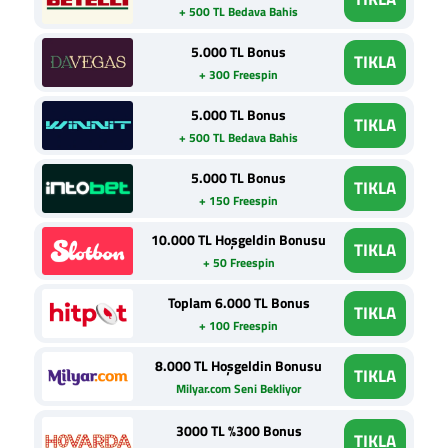
+ 500 TL Bedava Bahis
5.000 TL Bonus
TIKLA
+ 300 Freespin
5.000 TL Bonus
TIKLA
+ 500 TL Bedava Bahis
5.000 TL Bonus
TIKLA
+ 150 Freespin
10.000 TL Hoşgeldin Bonusu
TIKLA
+ 50 Freespin
Toplam 6.000 TL Bonus
TIKLA
+ 100 Freespin
8.000 TL Hoşgeldin Bonusu
TIKLA
Milyar.com Seni Bekliyor
3000 TL %300 Bonus
TIKLA