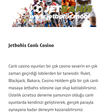
Jetbahis Canlı Casino
Canlı casino oyunları bir çok casino severin en çok
zaman geçirdiği lobilerden bir tanesidir. Rulet,
Blackjack, Bakara, Casino Holdem gibi bir çok canlı
masaya Jetbahis sitesine üye olup katılabilirsiniz.
Üstelik ücretsiz deneme şansınızın olduğu canlı
oyunlarda kendinizi geliştirerek, gerçek parayla
oynayana kadar deneyim kazanabilirsiniz.