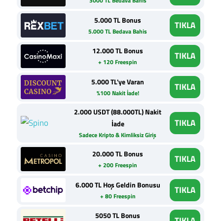
3000 TL Bedava Bahis
5.000 TL Bonus
TIKLA
5.000 TL Bedava Bahis
12.000 TL Bonus
TIKLA
+ 120 Freespin
5.000 TL'ye Varan
TIKLA
%100 Nakit İade!
2.000 USDT (88.000TL) Nakit
TIKLA
İade
Sadece Kripto & Kimliksiz Giriş
20.000 TL Bonus
TIKLA
+ 200 Freespin
6.000 TL Hoş Geldin Bonusu
TIKLA
+ 80 Freespin
5050 TL Bonus
TIKLA