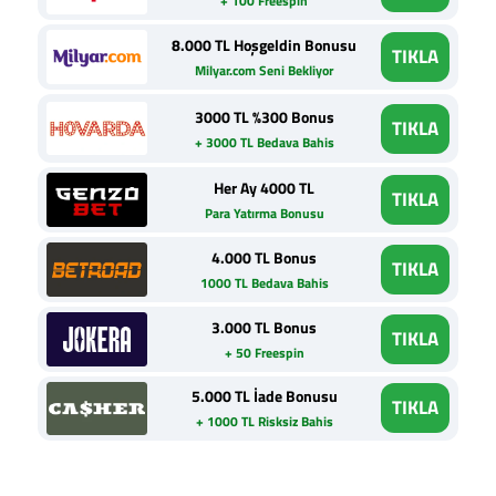
+ 100 Freespin
8.000 TL Hoşgeldin Bonusu
TIKLA
Milyar.com Seni Bekliyor
3000 TL %300 Bonus
TIKLA
+ 3000 TL Bedava Bahis
Her Ay 4000 TL
TIKLA
Para Yatırma Bonusu
4.000 TL Bonus
TIKLA
1000 TL Bedava Bahis
3.000 TL Bonus
TIKLA
+ 50 Freespin
5.000 TL İade Bonusu
TIKLA
+ 1000 TL Risksiz Bahis