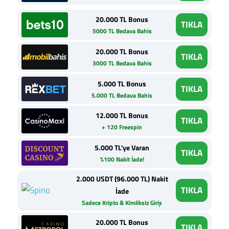
20.000 TL Bonus
TIKLA
5000 TL Bedava Bahis
20.000 TL Bonus
TIKLA
3000 TL Bedava Bahis
5.000 TL Bonus
TIKLA
5.000 TL Bedava Bahis
12.000 TL Bonus
TIKLA
+ 120 Freespin
5.000 TL'ye Varan
TIKLA
%100 Nakit İade!
2.000 USDT (96.000 TL) Nakit
TIKLA
İade
Sadece Kripto & Kimliksiz Giriş
20.000 TL Bonus
TIKLA