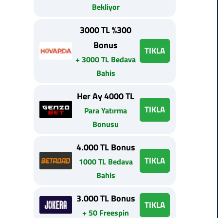
Bekliyor
3000 TL %300
Bonus
TIKLA
+ 3000 TL Bedava
Bahis
Her Ay 4000 TL
TIKLA
Para Yatırma
Bonusu
4.000 TL Bonus
TIKLA
1000 TL Bedava
Bahis
3.000 TL Bonus
TIKLA
+ 50 Freespin