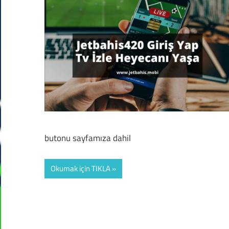
Kayıt
ve
Üyelik
İşlemleri
butonu sayfamıza dahil
Okumak için TIKLA