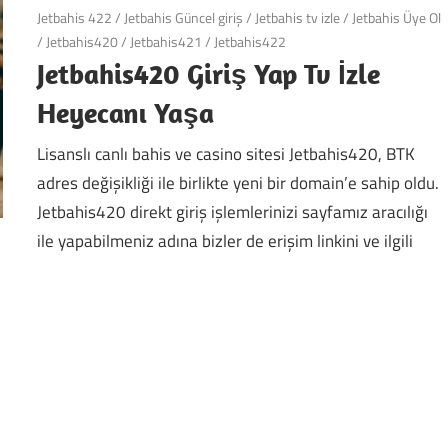
Jetbahis 422
/
Jetbahis Güncel giriş
/
Jetbahis tv izle
/
Jetbahis Üye Ol
/
Jetbahis420
/
Jetbahis421
/
Jetbahis422
Jetbahis420 Giriş Yap Tv İzle
Heyecanı Yaşa
Lisanslı canlı bahis ve casino sitesi Jetbahis420, BTK
adres değişikliği ile birlikte yeni bir domain’e sahip oldu.
Jetbahis420 direkt giriş işlemlerinizi sayfamız aracılığı
ile yapabilmeniz adına bizler de erişim linkini ve ilgili