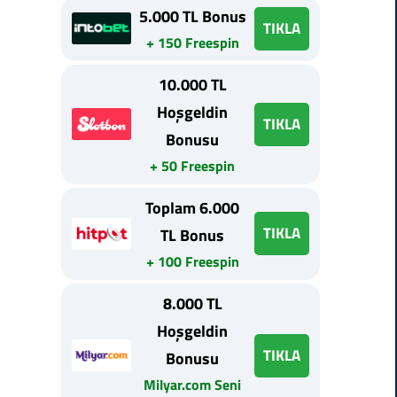
5.000 TL Bonus
TIKLA
+ 150 Freespin
10.000 TL
Hoşgeldin
TIKLA
Bonusu
+ 50 Freespin
Toplam 6.000
TIKLA
TL Bonus
+ 100 Freespin
8.000 TL
Hoşgeldin
TIKLA
Bonusu
Milyar.com Seni