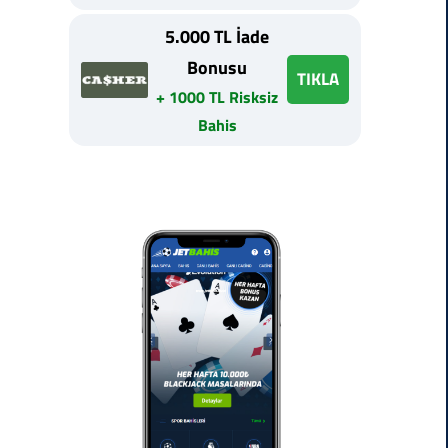
5.000 TL İade
Bonusu
TIKLA
+ 1000 TL Risksiz
Bahis