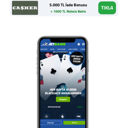
5.000 TL İade Bonusu
TIKLA
+ 1000 TL Risksiz Bahis