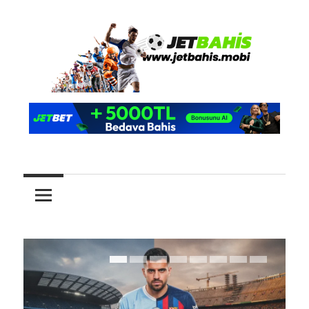
İçeriğe
atla
Canlı
Jetbahis
Bahis
Sitesi
Canlı
Jetbahis
Bahis
Giriş
|
Sitesi
Jet
Bahis
Bonus
|
Kayıt