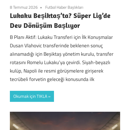
8 Temmuz 2026
Futbol Haber Başlıkları
Lukaku Beşiktaş’ta? Süper Lig’de
Dev Dönüşüm Başlıyor
B Planı Aktif: Lukaku Transferi için İlk Konuşmalar
Dusan Vlahovic transferinde beklenen sonuç
alınamadığı için Beşiktaş yönetim kurulu, transfer
rotasını Romelu Lukaku’ya çevirdi. Siyah-beyazlı
kulüp, Napoli ile resmi görüşmelere girişerek
tecrübeli forvetin geleceği konusunda ilk
Okumak için TIKLA