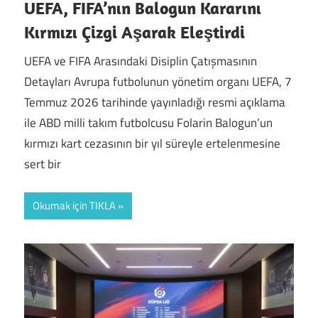
UEFA, FIFA’nın Balogun Kararını
Kırmızı Çizgi Aşarak Eleştirdi
UEFA ve FIFA Arasındaki Disiplin Çatışmasının
Detayları Avrupa futbolunun yönetim organı UEFA, 7
Temmuz 2026 tarihinde yayınladığı resmi açıklama
ile ABD milli takım futbolcusu Folarin Balogun’un
kırmızı kart cezasının bir yıl süreyle ertelenmesine
sert bir
Okumak için TIKLA