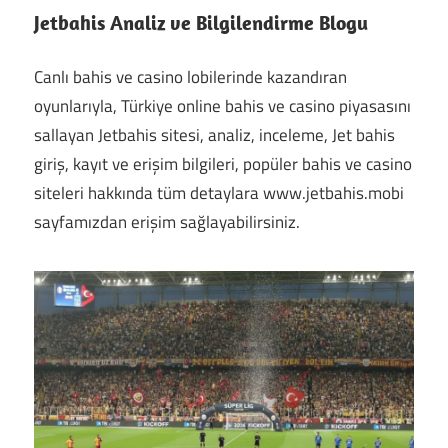
Jetbahis Analiz ve Bilgilendirme Blogu
Canlı bahis ve casino lobilerinde kazandıran
oyunlarıyla, Türkiye online bahis ve casino piyasasını
sallayan Jetbahis sitesi, analiz, inceleme, Jet bahis
giriş, kayıt ve erişim bilgileri, popüler bahis ve casino
siteleri hakkında tüm detaylara www.jetbahis.mobi
sayfamızdan erişim sağlayabilirsiniz.