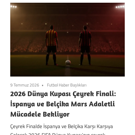
9 Temmuz 2026
Futbol Haber Başlıkları
2026 Dünya Kupası Çeyrek Finali:
İspanya ve Belçika Mars Adaletli
Mücadele Bekliyor
Çeyrek Finalde İspanya ve Belçika Karşı Karşıya
Gelecek 2026 FIFA Dünya Kupası’nın çeyrek