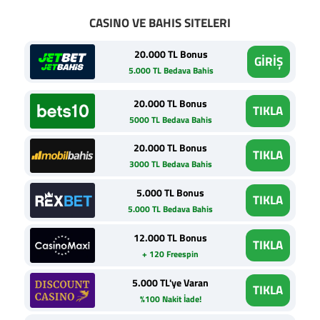
CASINO VE BAHIS SITELERI
20.000 TL Bonus
GİRİŞ
5.000 TL Bedava Bahis
20.000 TL Bonus
TIKLA
5000 TL Bedava Bahis
20.000 TL Bonus
TIKLA
3000 TL Bedava Bahis
5.000 TL Bonus
TIKLA
5.000 TL Bedava Bahis
12.000 TL Bonus
TIKLA
+ 120 Freespin
5.000 TL'ye Varan
TIKLA
%100 Nakit İade!