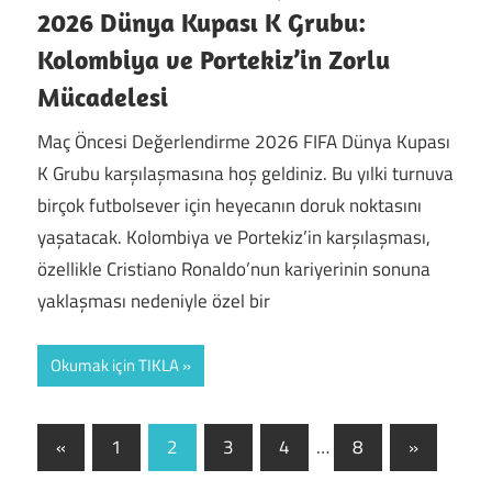
2026 Dünya Kupası K Grubu:
Kolombiya ve Portekiz’in Zorlu
Mücadelesi
Maç Öncesi Değerlendirme 2026 FIFA Dünya Kupası
K Grubu karşılaşmasına hoş geldiniz. Bu yılki turnuva
birçok futbolsever için heyecanın doruk noktasını
yaşatacak. Kolombiya ve Portekiz’in karşılaşması,
özellikle Cristiano Ronaldo’nun kariyerinin sonuna
yaklaşması nedeniyle özel bir
Okumak için TIKLA
Yazı
Önceki
Sonraki
«
1
2
3
4
…
8
»
yazılar
yazılar
sayfalaması