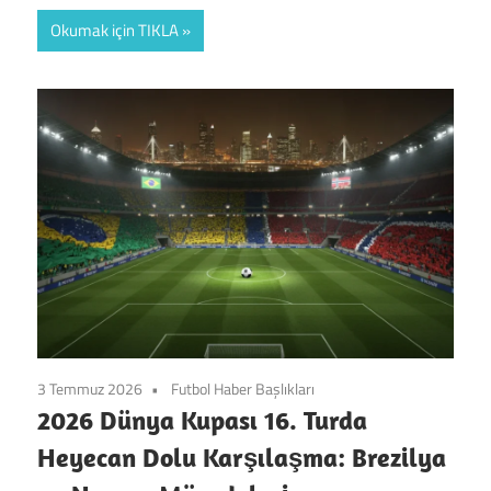
Okumak için TIKLA
3 Temmuz 2026
Futbol Haber Başlıkları
2026 Dünya Kupası 16. Turda
Heyecan Dolu Karşılaşma: Brezilya