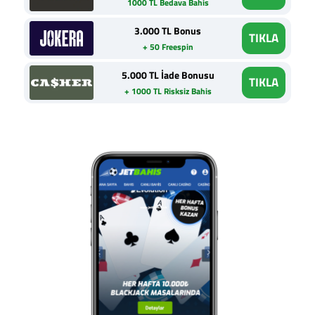
1000 TL Bedava Bahis
3.000 TL Bonus
TIKLA
+ 50 Freespin
5.000 TL İade Bonusu
TIKLA
+ 1000 TL Risksiz Bahis