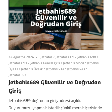
14 Ağustos 2024
Jetbahis
/
Jetbahis 689
/
Jetbahis 690
/
Jetbahis 691
/
Jetbahis Güncel giriş
/
Jetbahis Mobil
/
Jetbahis
Üye Ol
/
Jetbahis Üyelik
/
Jetbahis689
/
Jetbahis690
/
Jetbahis691
Jetbahis689 Güvenilir ve Doğrudan
Giriş
Jetbahis689 doğrudan giriş adresi açıldı.
Duyurumuzu yapmak istedik çünkü merak içerisinde