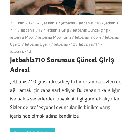
21 Ekim 2024
Jet bahis
/
Jetbahis
/
Jetbahis 710
/
Jetbahis
711
/
Jetbahis 712
/
Jetbahis Giriş
/
Jetbahis Güncel giriş
/
Jetbahis Mobil
/
Jetbahis Mobil Giriş
/
Jetbahis mobile
/
Jetbahis
Üye Ol
/
Jetbahis Üyelik
/
Jetbahis710
/
Jetbahis711
/
Jetbahis712
Jetbahis710 Sorunsuz Güncel Giriş
Adresi
Jetbahis710 giriş adresi keyifli bir ortamda sizleri de
ağırlamak için çaba sarf ediyor. Bu çabanın karşılığını
ise bahis severlerden büyük bir ilgi görerek alıyorlar.
Sizler de profesyonel oyuncular ile birlikte yarış
içerisinde olmak adına kendinize