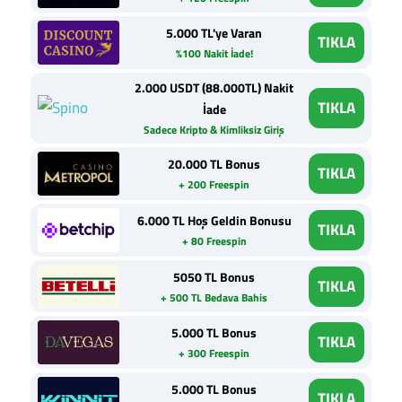
5.000 TL'ye Varan
TIKLA
%100 Nakit İade!
2.000 USDT (88.000TL) Nakit
TIKLA
İade
Sadece Kripto & Kimliksiz Giriş
20.000 TL Bonus
TIKLA
+ 200 Freespin
6.000 TL Hoş Geldin Bonusu
TIKLA
+ 80 Freespin
5050 TL Bonus
TIKLA
+ 500 TL Bedava Bahis
5.000 TL Bonus
TIKLA
+ 300 Freespin
5.000 TL Bonus
TIKLA