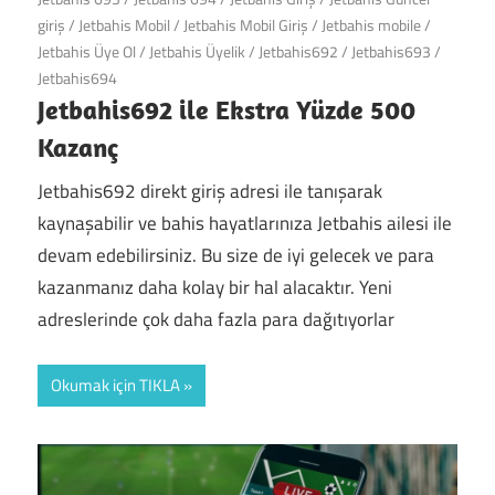
giriş
/
Jetbahis Mobil
/
Jetbahis Mobil Giriş
/
Jetbahis mobile
/
Jetbahis Üye Ol
/
Jetbahis Üyelik
/
Jetbahis692
/
Jetbahis693
/
Jetbahis694
Jetbahis692 ile Ekstra Yüzde 500
Kazanç
Jetbahis692 direkt giriş adresi ile tanışarak
kaynaşabilir ve bahis hayatlarınıza Jetbahis ailesi ile
devam edebilirsiniz. Bu size de iyi gelecek ve para
kazanmanız daha kolay bir hal alacaktır. Yeni
adreslerinde çok daha fazla para dağıtıyorlar
Okumak için TIKLA