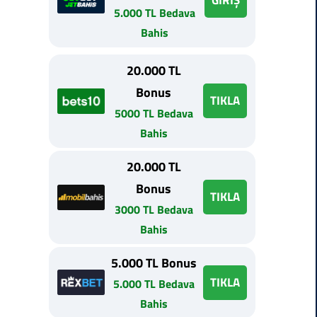
GİRİŞ
5.000 TL Bedava
Bahis
20.000 TL
Bonus
TIKLA
5000 TL Bedava
Bahis
20.000 TL
Bonus
TIKLA
3000 TL Bedava
Bahis
5.000 TL Bonus
TIKLA
5.000 TL Bedava
Bahis