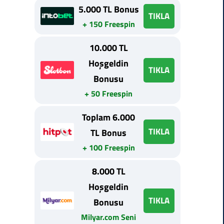
5.000 TL Bonus
TIKLA
+ 150 Freespin
10.000 TL
Hoşgeldin
TIKLA
Bonusu
+ 50 Freespin
Toplam 6.000
TIKLA
TL Bonus
+ 100 Freespin
8.000 TL
Hoşgeldin
TIKLA
Bonusu
Milyar.com Seni