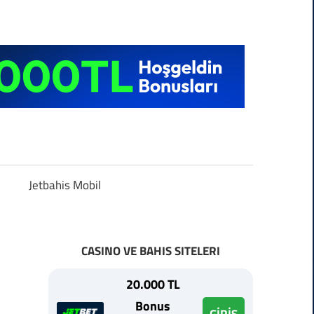
Jetbahis Mobil
CASINO VE BAHIS SITELERI
20.000 TL
Bonus