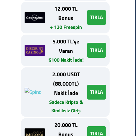
12.000 TL
TIKLA
Bonus
+ 120 Freespin
5.000 TL'ye
TIKLA
Varan
%100 Nakit İade!
2.000 USDT
(88.000TL)
TIKLA
Nakit İade
Sadece Kripto &
Kimliksiz Giriş
20.000 TL
TIKLA
Bonus