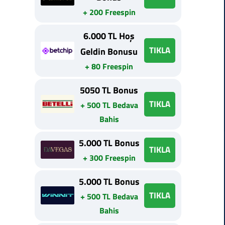
+ 200 Freespin
6.000 TL Hoş
TIKLA
Geldin Bonusu
+ 80 Freespin
5050 TL Bonus
TIKLA
+ 500 TL Bedava
Bahis
5.000 TL Bonus
TIKLA
+ 300 Freespin
5.000 TL Bonus
TIKLA
+ 500 TL Bedava
Bahis