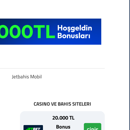
Jetbahis Mobil
CASINO VE BAHIS SITELERI
20.000 TL
Bonus