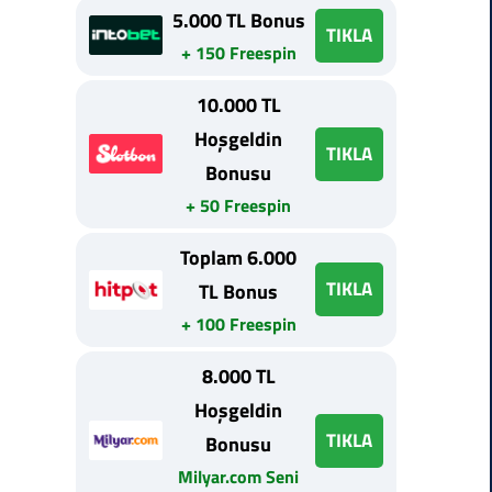
5.000 TL Bonus
TIKLA
+ 150 Freespin
10.000 TL
Hoşgeldin
TIKLA
Bonusu
+ 50 Freespin
Toplam 6.000
TIKLA
TL Bonus
+ 100 Freespin
8.000 TL
Hoşgeldin
TIKLA
Bonusu
Milyar.com Seni