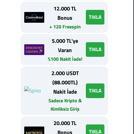
12.000 TL
TIKLA
Bonus
+ 120 Freespin
5.000 TL'ye
TIKLA
Varan
%100 Nakit İade!
2.000 USDT
(88.000TL)
TIKLA
Nakit İade
Sadece Kripto &
Kimliksiz Giriş
20.000 TL
TIKLA
Bonus