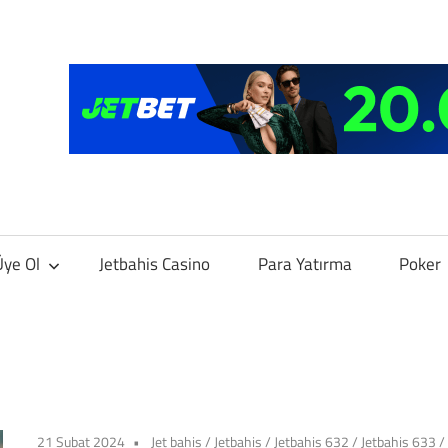
tbahis
nlı
his
tesi
Üye Ol
Jetbahis Casino
Para Yatırma
Poker
21 Şubat 2024
Jet bahis
/
Jetbahis
/
Jetbahis 632
/
Jetbahis 633
/