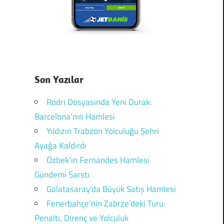
Son Yazılar
Rodri Dosyasında Yeni Durak:
Barcelona’nın Hamlesi
Yıldızın Trabzon Yolculuğu Şehri
Ayağa Kaldırdı
Özbek’in Fernandes Hamlesi
Gündemi Sarstı
Galatasaray’da Büyük Satış Hamlesi
Fenerbahçe’nin Zabrze’deki Turu:
Penaltı, Direnç ve Yolculuk