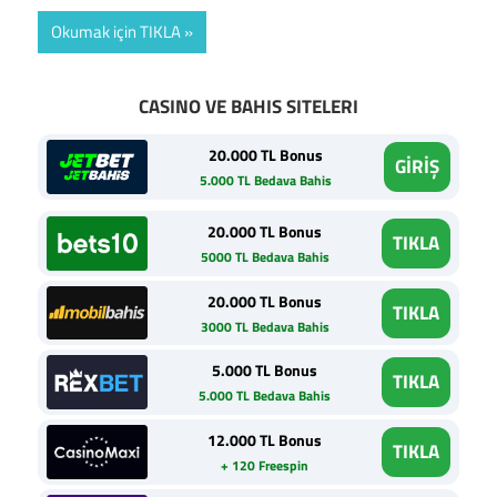
Okumak için TIKLA
CASINO VE BAHIS SITELERI
20.000 TL Bonus
GİRİŞ
5.000 TL Bedava Bahis
20.000 TL Bonus
TIKLA
5000 TL Bedava Bahis
20.000 TL Bonus
TIKLA
3000 TL Bedava Bahis
5.000 TL Bonus
TIKLA
5.000 TL Bedava Bahis
12.000 TL Bonus
TIKLA
+ 120 Freespin