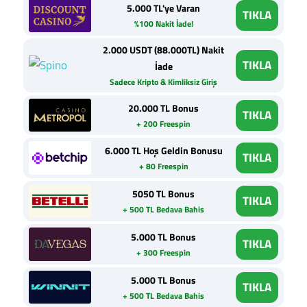
5.000 TL'ye Varan
TIKLA
%100 Nakit İade!
2.000 USDT (88.000TL) Nakit
TIKLA
İade
Sadece Kripto & Kimliksiz Giriş
20.000 TL Bonus
TIKLA
+ 200 Freespin
6.000 TL Hoş Geldin Bonusu
TIKLA
+ 80 Freespin
5050 TL Bonus
TIKLA
+ 500 TL Bedava Bahis
5.000 TL Bonus
TIKLA
+ 300 Freespin
5.000 TL Bonus
TIKLA
+ 500 TL Bedava Bahis