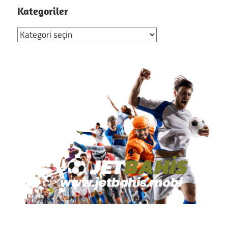
Kategoriler
Kategoriler