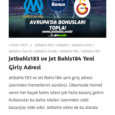
ve
Üyelik
İşlemleri
4 Ekim 2021
Jetbahis183
/
Jetbahis
/
Jetbahis Giriş
/
Jetbahis Üye Ol
/
Jetbahis Üyelik
/
Jetbahis184
/
Jetbahis185
Jetbahis183 ve Jet Bahis184 Yeni
Giriş Adresi
Jetbahis183 ve Jet Bahis184 yeni giriş adresi
üzerinden hizmetlerini sürdürür. Ülkemizde hizmet
veren her kaçak bahis sitesi çok fazla kazanç getirir.
Kullanıcılar bu bahis siteleri üzerinden ciddi
kazançlar elde eder. Jetbahis sitesi de bu alanda