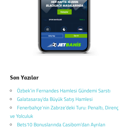
Son Yazılar
Özbek’in Fernandes Hamlesi Gündemi Sarstı
Galatasaray’da Büyük Satış Hamlesi
Fenerbahçe’nin Zabrze’deki Turu: Penaltı, Direnç
ve Yolculuk
Bets10 Bonuslarında Casibom’dan Ayrılan