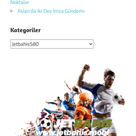
Noktalar
Aslan’da İki Dev İmza Gündemi
Kategoriler
Kategoriler