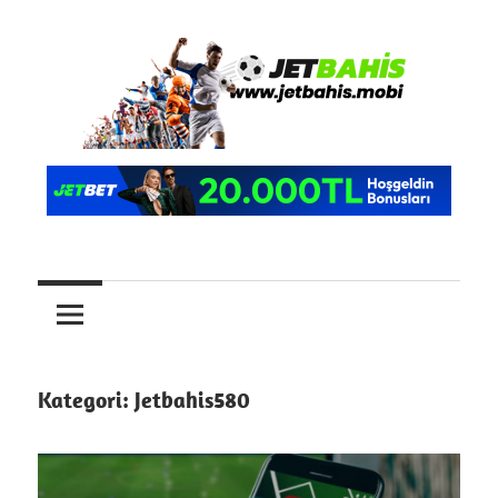
İçeriğe
atla
Canlı
Jetbahis
Bahis
Sitesi
Canlı
Jetbahis
Bahis
Giriş
|
Sitesi
Jet
Bahis
Kategori:
Jetbahis580
Bonus
|
Kayıt