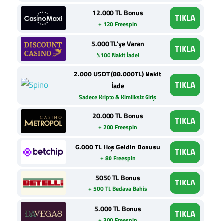
12.000 TL Bonus
TIKLA
+ 120 Freespin
5.000 TL'ye Varan
TIKLA
%100 Nakit İade!
2.000 USDT (88.000TL) Nakit
TIKLA
İade
Sadece Kripto & Kimliksiz Giriş
20.000 TL Bonus
TIKLA
+ 200 Freespin
6.000 TL Hoş Geldin Bonusu
TIKLA
+ 80 Freespin
5050 TL Bonus
TIKLA
+ 500 TL Bedava Bahis
5.000 TL Bonus
TIKLA
+ 300 Freespin