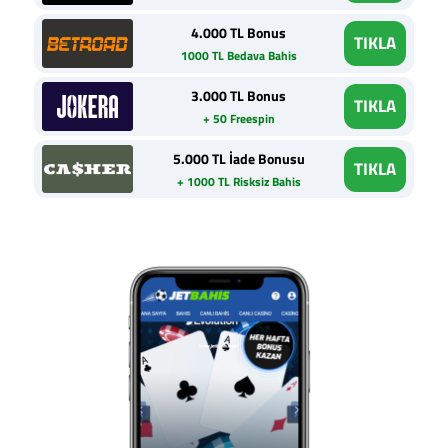
4.000 TL Bonus
TIKLA
1000 TL Bedava Bahis
3.000 TL Bonus
TIKLA
+ 50 Freespin
5.000 TL İade Bonusu
TIKLA
+ 1000 TL Risksiz Bahis