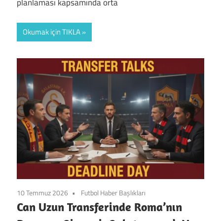
planlaması kapsamında orta
Okumak için TIKLA
10 Temmuz 2026
Futbol Haber Başlıkları
Can Uzun Transferinde Roma’nın