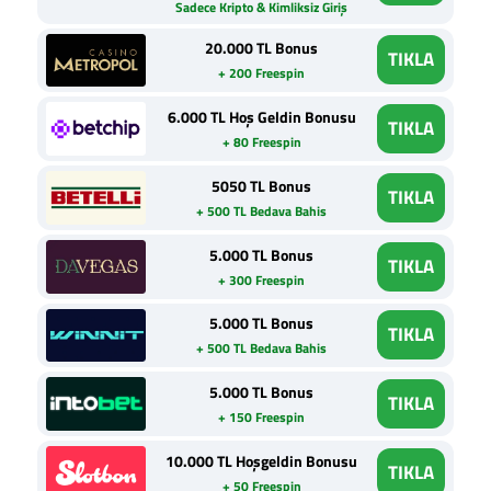
Sadece Kripto & Kimliksiz Giriş
20.000 TL Bonus
TIKLA
+ 200 Freespin
6.000 TL Hoş Geldin Bonusu
TIKLA
+ 80 Freespin
5050 TL Bonus
TIKLA
+ 500 TL Bedava Bahis
5.000 TL Bonus
TIKLA
+ 300 Freespin
5.000 TL Bonus
TIKLA
+ 500 TL Bedava Bahis
5.000 TL Bonus
TIKLA
+ 150 Freespin
10.000 TL Hoşgeldin Bonusu
TIKLA
+ 50 Freespin