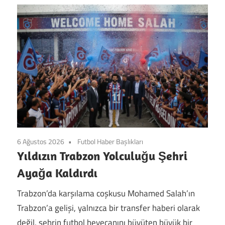
6 Ağustos 2026
Futbol Haber Başlıkları
Yıldızın Trabzon Yolculuğu Şehri
Ayağa Kaldırdı
Trabzon’da karşılama coşkusu Mohamed Salah’ın
Trabzon’a gelişi, yalnızca bir transfer haberi olarak
değil, şehrin futbol heyecanını büyüten büyük bir