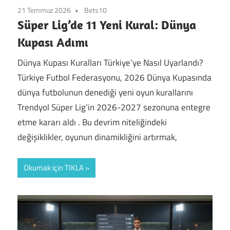
21 Temmuz 2026
Bets10
Süper Lig’de 11 Yeni Kural: Dünya
Kupası Adımı
Dünya Kupası Kuralları Türkiye’ye Nasıl Uyarlandı?
Türkiye Futbol Federasyonu, 2026 Dünya Kupasında
dünya futbolunun denediği yeni oyun kurallarını
Trendyol Süper Lig’in 2026-2027 sezonuna entegre
etme kararı aldı . Bu devrim niteliğindeki
değişiklikler, oyunun dinamikliğini artırmak,
Okumak için TIKLA