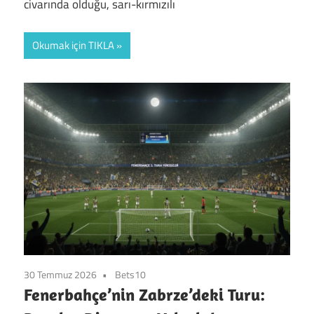
civarında olduğu, sarı-kırmızılı
Okumak için TIKLA
30 Temmuz 2026
Bets10
Fenerbahçe’nin Zabrze’deki Turu: