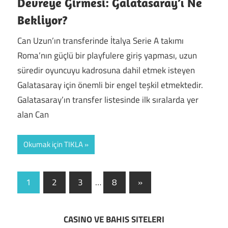
Devreye Girmesi: Galatasaray’ı Ne
Bekliyor?
Can Uzun’ın transferinde İtalya Serie A takımı
Roma’nın güçlü bir playfulere giriş yapması, uzun
süredir oyuncuyu kadrosuna dahil etmek isteyen
Galatasaray için önemli bir engel teşkil etmektedir.
Galatasaray’ın transfer listesinde ilk sıralarda yer
alan Can
Okumak için TIKLA
Yazı
Sonraki
1
2
3
…
8
»
yazılar
sayfalaması
CASINO VE BAHIS SITELERI