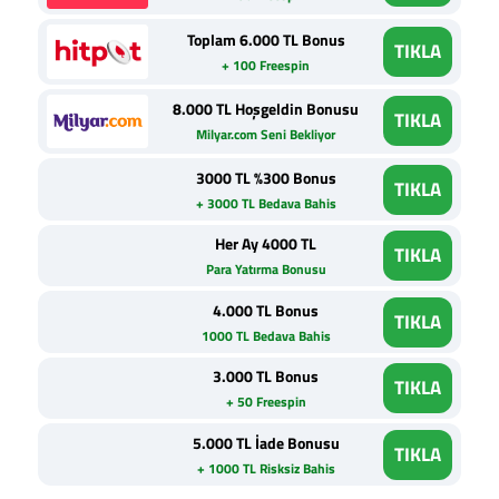
Toplam 6.000 TL Bonus
TIKLA
+ 100 Freespin
8.000 TL Hoşgeldin Bonusu
TIKLA
Milyar.com Seni Bekliyor
3000 TL %300 Bonus
TIKLA
+ 3000 TL Bedava Bahis
Her Ay 4000 TL
TIKLA
Para Yatırma Bonusu
4.000 TL Bonus
TIKLA
1000 TL Bedava Bahis
3.000 TL Bonus
TIKLA
+ 50 Freespin
5.000 TL İade Bonusu
TIKLA
+ 1000 TL Risksiz Bahis