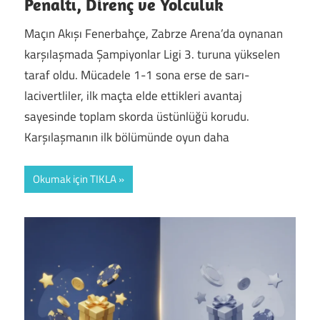
Penaltı, Direnç ve Yolculuk
Maçın Akışı Fenerbahçe, Zabrze Arena’da oynanan
karşılaşmada Şampiyonlar Ligi 3. turuna yükselen
taraf oldu. Mücadele 1-1 sona erse de sarı-
lacivertliler, ilk maçta elde ettikleri avantaj
sayesinde toplam skorda üstünlüğü korudu.
Karşılaşmanın ilk bölümünde oyun daha
Okumak için TIKLA