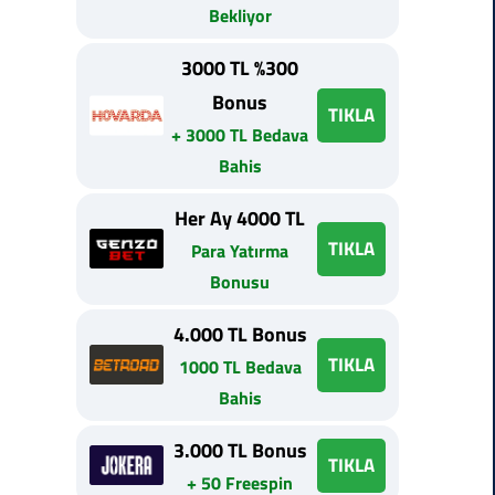
Bekliyor
3000 TL %300
Bonus
TIKLA
+ 3000 TL Bedava
Bahis
Her Ay 4000 TL
TIKLA
Para Yatırma
Bonusu
4.000 TL Bonus
TIKLA
1000 TL Bedava
Bahis
3.000 TL Bonus
TIKLA
+ 50 Freespin