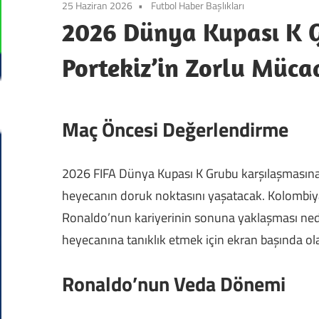
25 Haziran 2026
Futbol Haber Başlıkları
2026 Dünya Kupası K 
Portekiz’in Zorlu Müca
Maç Öncesi Değerlendirme
2026 FIFA Dünya Kupası K Grubu karşılaşmasına h
heyecanın doruk noktasını yaşatacak. Kolombiya v
Ronaldo’nun kariyerinin sonuna yaklaşması nede
heyecanına tanıklık etmek için ekran başında ol
Ronaldo’nun Veda Dönemi