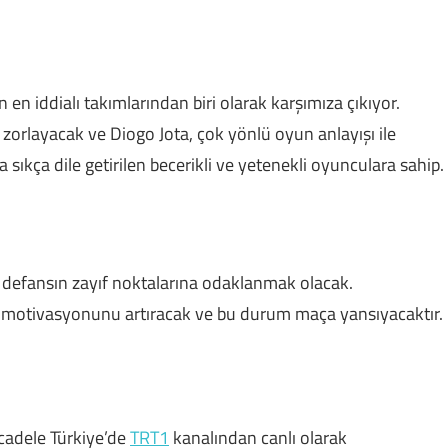
 en iddialı takımlarından biri olarak karşımıza çıkıyor.
ı zorlayacak ve Diogo Jota, çok yönlü oyun anlayışı ile
a sıkça dile getirilen becerikli ve yetenekli oyunculara sahip.
p defansın zayıf noktalarına odaklanmak olacak.
 motivasyonunu artıracak ve bu durum maça yansıyacaktır.
cadele Türkiye’de
TRT1
kanalından canlı olarak