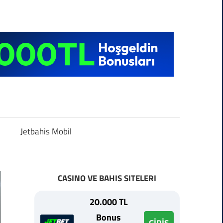
Jetbahis Mobil
CASINO VE BAHIS SITELERI
20.000 TL
Bonus