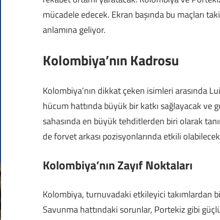
mücadele edecek. Ekran başında bu maçları takip
anlamına geliyor.
Kolombiya’nın Kadrosu
Kolombiya’nın dikkat çeken isimleri arasında Lu
hücum hattında büyük bir katkı sağlayacak ve go
sahasında en büyük tehditlerden biri olarak ta
de forvet arkası pozisyonlarında etkili olabilece
Kolombiya’nın Zayıf Noktaları
Kolombiya, turnuvadaki etkileyici takımlardan bi
Savunma hattındaki sorunlar, Portekiz gibi güçlü b