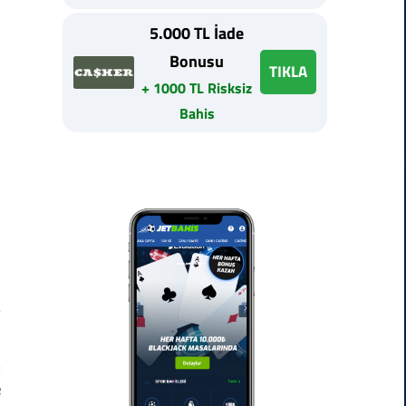
5.000 TL İade
Bonusu
TIKLA
+ 1000 TL Risksiz
Bahis
:
e