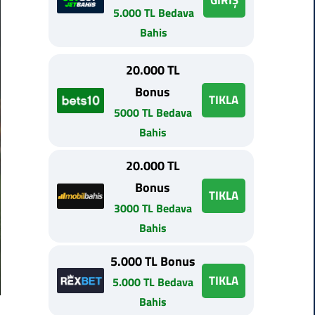
GİRİŞ
5.000 TL Bedava
Bahis
20.000 TL
Bonus
TIKLA
5000 TL Bedava
Bahis
20.000 TL
Bonus
TIKLA
3000 TL Bedava
Bahis
5.000 TL Bonus
TIKLA
5.000 TL Bedava
Bahis