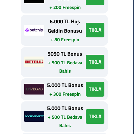
+ 200 Freespin
6.000 TL Hoş
TIKLA
Geldin Bonusu
+ 80 Freespin
5050 TL Bonus
TIKLA
+ 500 TL Bedava
Bahis
5.000 TL Bonus
TIKLA
+ 300 Freespin
5.000 TL Bonus
TIKLA
+ 500 TL Bedava
Bahis