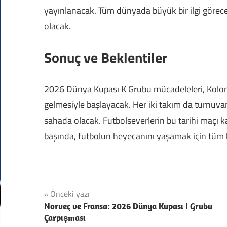
yayınlanacak. Tüm dünyada büyük bir ilgi görece
olacak.
Sonuç ve Beklentiler
2026 Dünya Kupası K Grubu mücadeleleri, Kolombi
gelmesiyle başlayacak. Her iki takım da turnuvan
sahada olacak. Futbolseverlerin bu tarihi maçı 
başında, futbolun heyecanını yaşamak için tüm h
Yazı
Önceki yazı
Norveç ve Fransa: 2026 Dünya Kupası I Grubu
gezinmesi
Çarpışması