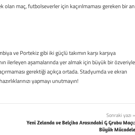
k olan maç, futbolseverler için kaçırılmaması gereken bir an
ya ve Portekiz gibi iki güçlü takımın karşı karşıya
ın ilerleyen aşamalarında yer almak için büyük bir özveriyle
kaçırmaması gerektiği açıkça ortada. Stadyumda ve ekran
azırlıklarınızı yapmayı unutmayın!
Sonraki yazı
Yeni Zelanda ve Belçika Arasındaki G Grubu Maçı
Büyük Mücadel