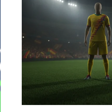
Kayıt
ve
Üyelik
İşlemleri