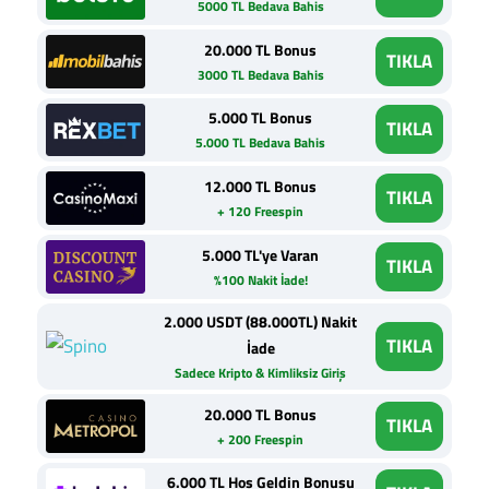
5000 TL Bedava Bahis
20.000 TL Bonus
TIKLA
3000 TL Bedava Bahis
5.000 TL Bonus
TIKLA
5.000 TL Bedava Bahis
12.000 TL Bonus
TIKLA
+ 120 Freespin
5.000 TL'ye Varan
TIKLA
%100 Nakit İade!
2.000 USDT (88.000TL) Nakit
TIKLA
İade
Sadece Kripto & Kimliksiz Giriş
20.000 TL Bonus
TIKLA
+ 200 Freespin
6.000 TL Hoş Geldin Bonusu