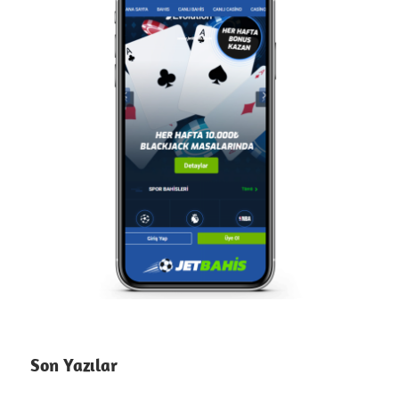
Son Yazılar