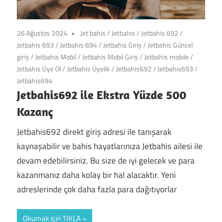
26 Ağustos 2024
Jet bahis
/
Jetbahis
/
Jetbahis 692
/
Jetbahis 693
/
Jetbahis 694
/
Jetbahis Giriş
/
Jetbahis Güncel
giriş
/
Jetbahis Mobil
/
Jetbahis Mobil Giriş
/
Jetbahis mobile
/
Jetbahis Üye Ol
/
Jetbahis Üyelik
/
Jetbahis692
/
Jetbahis693
/
Jetbahis694
Jetbahis692 ile Ekstra Yüzde 500
Kazanç
Jetbahis692 direkt giriş adresi ile tanışarak
kaynaşabilir ve bahis hayatlarınıza Jetbahis ailesi ile
devam edebilirsiniz. Bu size de iyi gelecek ve para
kazanmanız daha kolay bir hal alacaktır. Yeni
adreslerinde çok daha fazla para dağıtıyorlar
Okumak için TIKLA