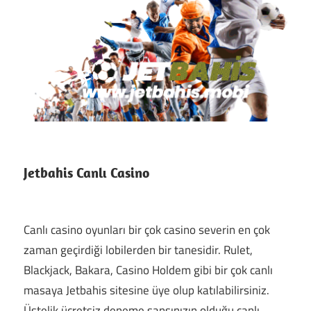
Jetbahis Canlı Casino
Canlı casino oyunları bir çok casino severin en çok
zaman geçirdiği lobilerden bir tanesidir. Rulet,
Blackjack, Bakara, Casino Holdem gibi bir çok canlı
masaya Jetbahis sitesine üye olup katılabilirsiniz.
Üstelik ücretsiz deneme şansınızın olduğu canlı