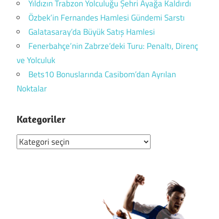
Yıldızın Trabzon Yolculuğu Şehri Ayağa Kaldırdı
Özbek’in Fernandes Hamlesi Gündemi Sarstı
Galatasaray’da Büyük Satış Hamlesi
Fenerbahçe’nin Zabrze’deki Turu: Penaltı, Direnç
ve Yolculuk
Bets10 Bonuslarında Casibom’dan Ayrılan
Noktalar
Kategoriler
Kategoriler