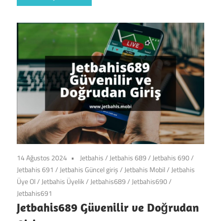
14 Ağustos 2024
Jetbahis
/
Jetbahis 689
/
Jetbahis 690
/
Jetbahis 691
/
Jetbahis Güncel giriş
/
Jetbahis Mobil
/
Jetbahis
Üye Ol
/
Jetbahis Üyelik
/
Jetbahis689
/
Jetbahis690
/
Jetbahis691
Jetbahis689 Güvenilir ve Doğrudan