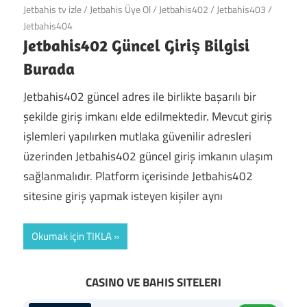
Jetbahis tv izle
/
Jetbahis Üye Ol
/
Jetbahis402
/
Jetbahis403
/
Jetbahis404
Jetbahis402 Güncel Giriş Bilgisi
Burada
Jetbahis402 güncel adres ile birlikte başarılı bir
şekilde giriş imkanı elde edilmektedir. Mevcut giriş
işlemleri yapılırken mutlaka güvenilir adresleri
üzerinden Jetbahis402 güncel giriş imkanın ulaşım
sağlanmalıdır. Platform içerisinde Jetbahis402
sitesine giriş yapmak isteyen kişiler aynı
Okumak için TIKLA
CASINO VE BAHIS SITELERI