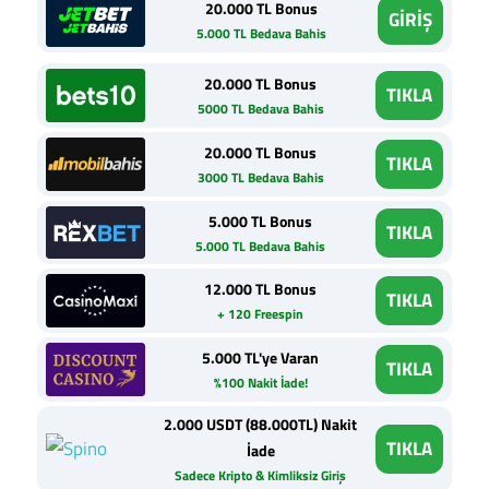
20.000 TL Bonus
GİRİŞ
5.000 TL Bedava Bahis
20.000 TL Bonus
TIKLA
5000 TL Bedava Bahis
20.000 TL Bonus
TIKLA
3000 TL Bedava Bahis
5.000 TL Bonus
TIKLA
5.000 TL Bedava Bahis
12.000 TL Bonus
TIKLA
+ 120 Freespin
5.000 TL'ye Varan
TIKLA
%100 Nakit İade!
2.000 USDT (88.000TL) Nakit
TIKLA
İade
Sadece Kripto & Kimliksiz Giriş