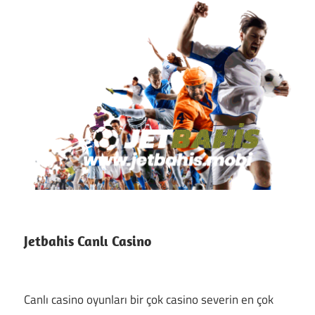
Jetbahis Canlı Casino
Canlı casino oyunları bir çok casino severin en çok